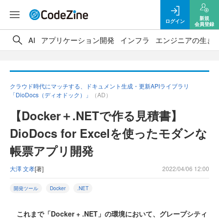
新規
ログイン
会員登録
AI
アプリケーション開発
インフラ
エンジニアの生き
クラウド時代にマッチする、ドキュメント生成・更新APIライブラリ
「DioDocs（ディオドック）」
（AD）
【Docker＋.NETで作る見積書】
DioDocs for Excelを使ったモダンな
帳票アプリ開発
大澤 文孝
[著]
2022/04/06 12:00
開発ツール
Docker
.NET
これまで「Docker + .NET」の環境において、グレープシティ