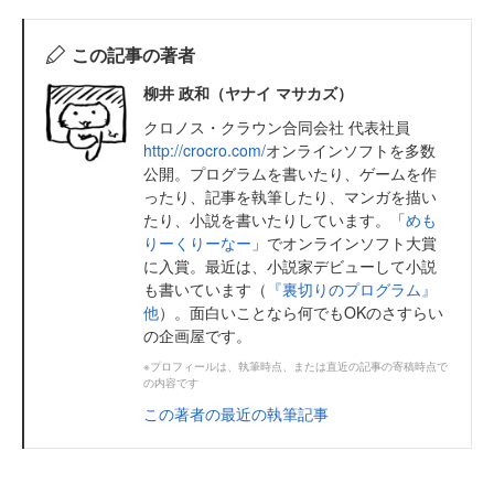
この記事の著者
柳井 政和（ヤナイ マサカズ）
クロノス・クラウン合同会社 代表社員
http://crocro.com/
オンラインソフトを多数
公開。プログラムを書いたり、ゲームを作
ったり、記事を執筆したり、マンガを描い
たり、小説を書いたりしています。「
めも
りーくりーなー
」でオンラインソフト大賞
に入賞。最近は、小説家デビューして小説
も書いています（
『裏切りのプログラム』
他
）。面白いことなら何でもOKのさすらい
の企画屋です。
※プロフィールは、執筆時点、または直近の記事の寄稿時点で
の内容です
この著者の最近の執筆記事