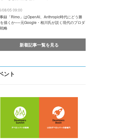
/08/05 09:00
議事録「Rimo」はOpenAI、Anthropic時代にどう勝
を描くか──元Google・相川氏が説く現代のプロダ
戦略
新着記事一覧を見る
ベント