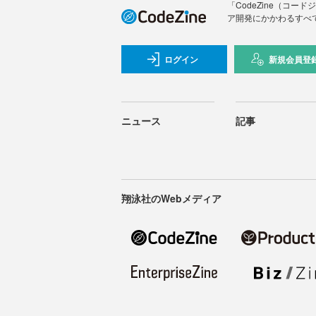
「CodeZine（コ
ア開発にかかわるすべ
ログイン
新規会員登
ニュース
記事
翔泳社のWebメディア