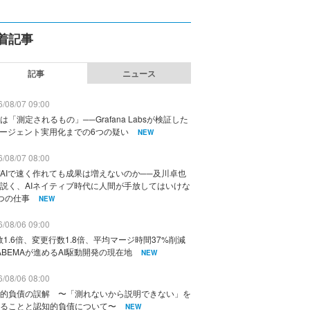
着記事
記事
ニュース
/08/07 09:00
は「測定されるもの」──Grafana Labsが検証した
エージェント実用化までの6つの疑い
NEW
/08/07 08:00
AIで速く作れても成果は増えないのか──及川卓也
説く、AIネイティブ時代に人間が手放してはいけな
つの仕事
NEW
/08/06 09:00
数1.6倍、変更行数1.8倍、平均マージ時間37%削減
ABEMAが進めるAI駆動開発の現在地
NEW
/08/06 08:00
的負債の誤解 〜「測れないから説明できない」を
ることと認知的負債について〜
NEW