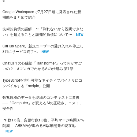
Google Workspaceで7月27日週に発表された新
機能をまとめて紹介
技術的負債の誤解 〜「測れないから説明できな
い」を越えることと認知的負債について〜
NEW
GitHub Spark、新規ユーザーの受け入れを停止し
8月にサービス終了へ
NEW
ChatGPTの心臓部『Transformer』って何がすご
いの？ #マンガでわかるAIの仕組み 第1話
TypeScriptを実行可能なネイティブバイナリにコ
ンパイルする「scriptc」公開
数兆規模のデータを現場のコンテキストに変換
──「Computer」が変えるAIの正確さ、コスト、
安全性
PR数1.6倍、変更行数1.8倍、平均マージ時間37%
削減──ABEMAが進めるAI駆動開発の現在地
NEW