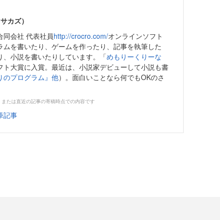
マサカズ）
合同会社 代表社員
http://crocro.com/
オンラインソフト
ラムを書いたり、ゲームを作ったり、記事を執筆した
り、小説を書いたりしています。「
めもりーくりーな
フト大賞に入賞。最近は、小説家デビューして小説も書
りのプログラム』他
）。面白いことなら何でもOKのさ
。
、または直近の記事の寄稿時点での内容です
筆記事