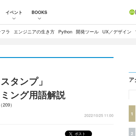
イベント
BOOKS
ンフラ
エンジニアの生き方
Python
開発ツール
UX／デザイン
ムスタンプ」
ア
ラミング用語解説
209）
1
2022/10/25 11:00
2
ポスト