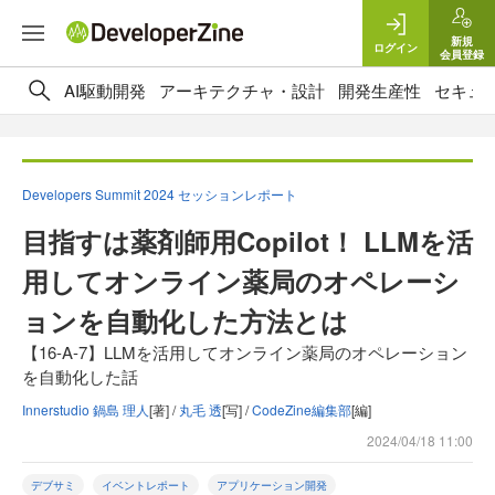
新規
ログイン
会員登録
AI駆動開発
アーキテクチャ・設計
開発生産性
セキュ
Developers Summit 2024 セッションレポート
目指すは薬剤師用Copilot！ LLMを活
用してオンライン薬局のオペレーシ
ョンを自動化した方法とは
【16-A-7】LLMを活用してオンライン薬局のオペレーション
を自動化した話
Innerstudio 鍋島 理人
[著] /
丸毛 透
[写] /
CodeZine編集部
[編]
2024/04/18 11:00
デブサミ
イベントレポート
アプリケーション開発