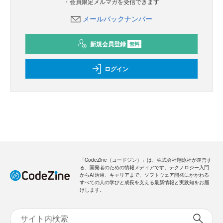
・会員限定メルマガを受信できます
メールバックナンバー
新規会員登録
無料
ログイン
「CodeZine（コードジン）」は、株式会社翔泳社が運営す
る、開発者のための情報メディアです。テクノロジー入門
からAI活用、キャリアまで、ソフトウェア開発にかかわる
すべての人の学びと成長を支える最新情報と実践知をお届
けします。