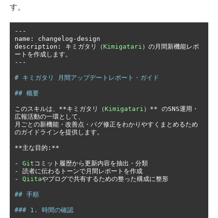
す。
---
name
:
 changelog
-
design

description
:
キミガタリ（
Kimigatari
）の月間新機能レポ
ートを作成します。
---
# キミガタリ 月間アップデートレポート・ガイド
## 概要
このスキルは、**キミガタリ（
Kimigatari
）**
の
SNS
運用・
広報活動の一環として、
月ごとの新機能・改善点・バグ修正をわかりやすくまとめるため
のガイドラインを提供します。
**主な目的:**
-
Git
コミット履歴から更新内容を抽出・分類
-
読者に伝わるトーンで月間レポートを作成
-
Qiita
やブログで共有するための整った構成に整形
## 手順
### 1. 時間の確認