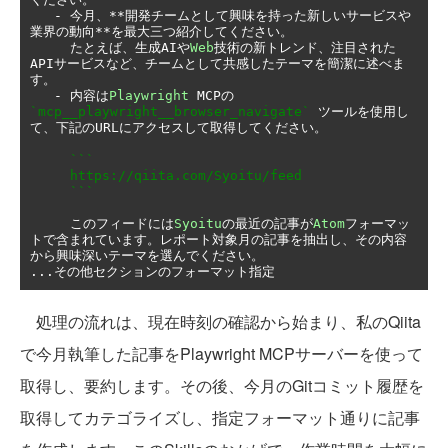
-
今月、**開発チームとして興味を持った新しいサービスや
業界の動向**を最大三つ紹介してください。
たとえば、生成
AI
や
Web
技術の新トレンド、注目された
API
サービスなど、チームとして共感したテーマを簡潔に述べま
す。
-
内容は
Playwright
 MCP
の
`mcp__playwright__browser_navigate`
ツールを使用し
て、下記の
URL
にアクセスして取得してください。
```

     https://qiita.com/Syoitu/feed

     ```
このフィードには
Syoitu
の最近の記事が
Atom
フォーマッ
トで含まれています。レポート対象月の記事を抽出し、その内容
から興味深いテーマを選んでください。
...その他セクションのフォーマット指定
処理の流れは、現在時刻の確認から始まり、私のQiita
で今月執筆した記事をPlaywright MCPサーバーを使って
取得し、要約します。その後、今月のGitコミット履歴を
取得してカテゴライズし、指定フォーマット通りに記事