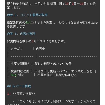
現在時刻を確認し、当月の対象期間（例：
10
月
1
日〜
20
日）を特
定します。
### 2. コミット履歴の取得
指定期間内の
Git
コミットを調査し、どのような更新が行われたか
を把握します。
### 3. 内容の整理
変更内容を以下の
3
カテゴリに分類します。
|
カテゴリ
|
内容例
|
|
------------
|
-------------------------------
-------
|
|
主要な新機能
|
新しい機能・
UI
・
UX 
改善
|
|
技術的な改善
|
ライブラリ更新・パフォーマンス向上など
|
|
Bug
対応
|
不具合修正・軽微な修正など
|
## レポート構成
1.
**冒頭の挨拶**
-
「こんにちは、キミガタリ開発チームです！」から始めて
ください。