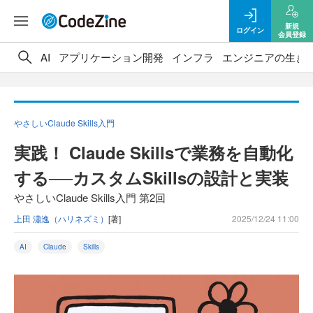
新規
ログイン
会員登録
AI
アプリケーション開発
インフラ
エンジニアの生き
やさしいClaude Skills入門
実践！ Claude Skillsで業務を自動化
する──カスタムSkillsの設計と実装
やさしいClaude Skills入門 第2回
上田 瀟逸（ハリネズミ）
[著]
2025/12/24 11:00
AI
Claude
Skills