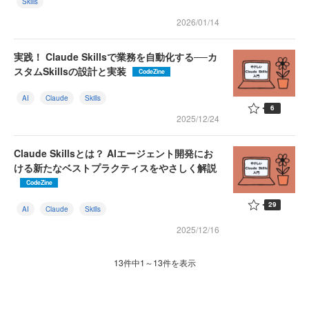
Skills
2026/01/14
実践！ Claude Skillsで業務を自動化する──カ
スタムSkillsの設計と実装
CodeZine
AI
Claude
Skills
6
2025/12/24
Claude Skillsとは？ AIエージェント開発にお
ける新たなベストプラクティスをやさしく解説
CodeZine
29
AI
Claude
Skills
2025/12/16
13件中1～13件を表示