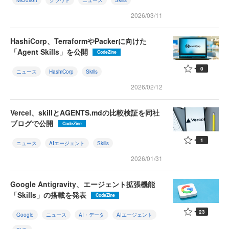
Microsoft
クラウド
ニュース
Skills
2026/03/11
HashiCorp、TerraformやPackerに向けた
「Agent Skills」を公開
CodeZine
0
ニュース
HashiCorp
Skills
2026/02/12
Vercel、skillとAGENTS.mdの比較検証を同社
ブログで公開
CodeZine
1
ニュース
AIエージェント
Skills
2026/01/31
Google Antigravity、エージェント拡張機能
「Skills」の搭載を発表
CodeZine
23
Google
ニュース
AI・データ
AIエージェント