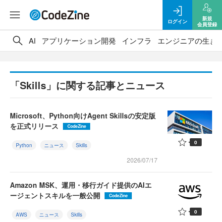
新規
ログイン
会員登録
AI
アプリケーション開発
インフラ
エンジニアの生き
「Skills」に関する記事とニュース
Microsoft、Python向けAgent Skillsの安定版
を正式リリース
CodeZine
0
Python
ニュース
Skills
2026/07/17
Amazon MSK、運用・移行ガイド提供のAIエ
ージェントスキルを一般公開
CodeZine
0
AWS
ニュース
Skills