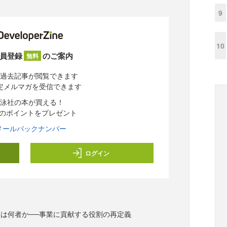
9
10
員登録
のご案内
無料
過去記事が閲覧できます
定メルマガを受信できます
泳社の本が買える！
分のポイントをプレゼント
メールバックナンバー
ログイン
は何者か──事業に貢献する役割の再定義