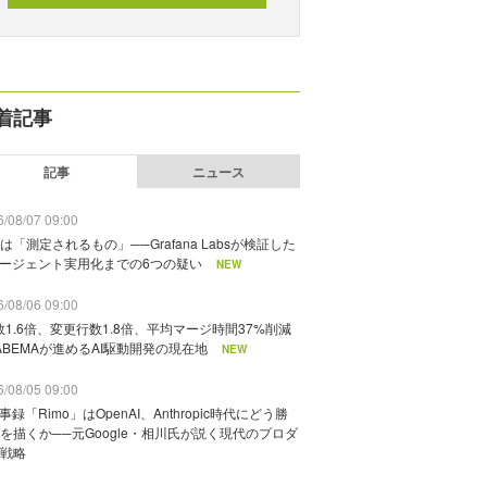
着記事
記事
ニュース
/08/07 09:00
は「測定されるもの」──Grafana Labsが検証した
エージェント実用化までの6つの疑い
NEW
/08/06 09:00
数1.6倍、変更行数1.8倍、平均マージ時間37%削減
ABEMAが進めるAI駆動開発の現在地
NEW
/08/05 09:00
議事録「Rimo」はOpenAI、Anthropic時代にどう勝
を描くか──元Google・相川氏が説く現代のプロダ
戦略