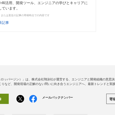
やAI活用、開発ツール、エンジニアの学びとキャリアに
しています。
、または直近の記事の寄稿時点での内容です
筆記事
ine（デベロッパージン）」は、株式会社翔泳社が運営する、エンジニアと開発組織の意
くりなど、開発現場の正解のない問いに向き合うエンジニアへ、最新トレンドと実
メールバックナンバー
寄
録