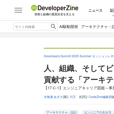
ニュース
記
技術と組織の意思決定を支える
AI駆動開発
アーキテクチャ・
Developers Summit 2025 Summer セッションレ
人、組織、そしてビ
貢献する「アーキテ
【17-C-1】エンジニアキャリア図鑑
水無瀬 あずさ
[著] /
川又 眞
[写] /
CodeZine編集部
[
アーキテクチャ・設計
エンジニアの生き方