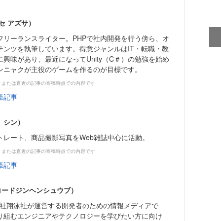
セ アズサ）
リーランスライター。PHPで社内開発を行う傍ら、オ
テンツを執筆しています。得意ジャンルはIT・転職・教
興味があり、最近になってUnity（C＃）の勉強を始め
ンニャクが主役のゲームを作るのが目標です。
、または直近の記事の寄稿時点での内容です
筆記事
 シン）
トレート、商品撮影写真をWeb雑誌中心に活動。
、または直近の記事の寄稿時点での内容です
筆記事
（コードジンヘンシュウブ）
株式会社翔泳社が運営する開発者のための情報メディアで
り組むエンジニアやテクノロジーを学びたい方に向け