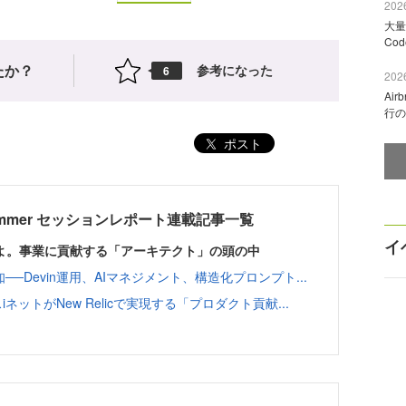
2026
大量
Co
たか？
参考になった
6
2026
Ai
行の
ポスト
025 Summer セッションレポート連載記事一覧
イ
よ。事業に貢献する「アーキテクト」の頭の中
─Devin運用、AIマネジメント、構造化プロンプト...
ットがNew Relicで実現する「プロダクト貢献...