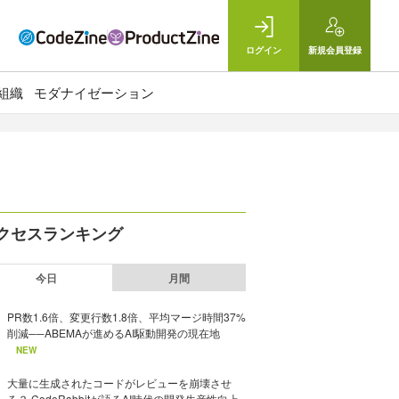
ログイン
新規
会員登録
組織
モダナイゼーション
クセスランキング
今日
月間
PR数1.6倍、変更行数1.8倍、平均マージ時間37%
削減──ABEMAが進めるAI駆動開発の現在地
NEW
大量に生成されたコードがレビューを崩壊させ
る？ CodeRabbitが語るAI時代の開発生産性向上