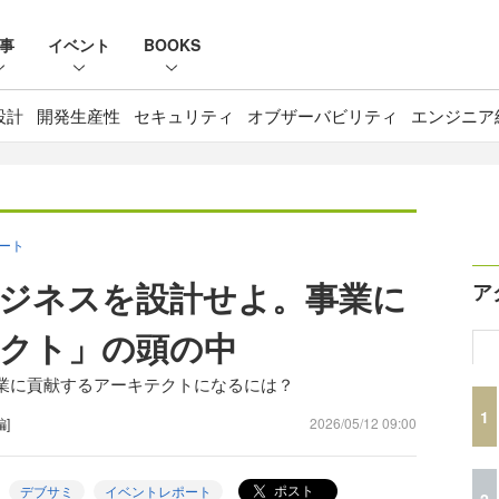
事
イベント
BOOKS
設計
開発生産性
セキュリティ
オブザーバビリティ
エンジニア
ポート
ジネスを設計せよ。事業に
ア
クト」の頭の中
～事業に貢献するアーキテクトになるには？
1
編]
2026/05/12 09:00
ポスト
デブサミ
イベントレポート
2