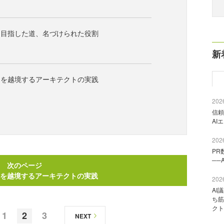
を目指した道、名づけられた役割
新
スを越境するアーキテクトの実践
2026
信頼
AI
2026
PR
──
次のページ
を越境するアーキテクトの実践
2026
AI
ち筋
クト
1
2
3
NEXT