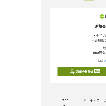
新規会
・全ての
・会員限
・翔
500円
新規会員登録
無料
Page
アーキテクトと
1