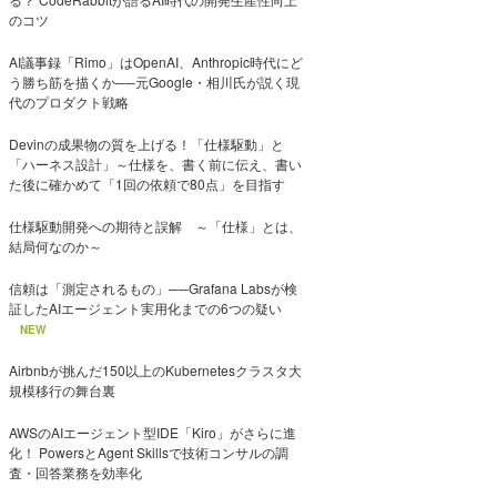
のコツ
AI議事録「Rimo」はOpenAI、Anthropic時代にど
う勝ち筋を描くか──元Google・相川氏が説く現
代のプロダクト戦略
Devinの成果物の質を上げる！「仕様駆動」と
「ハーネス設計」～仕様を、書く前に伝え、書い
た後に確かめて「1回の依頼で80点」を目指す
仕様駆動開発への期待と誤解 ～「仕様」とは、
結局何なのか～
信頼は「測定されるもの」──Grafana Labsが検
証したAIエージェント実用化までの6つの疑い
NEW
Airbnbが挑んだ150以上のKubernetesクラスタ大
規模移行の舞台裏
AWSのAIエージェント型IDE「Kiro」がさらに進
化！ PowersとAgent Skillsで技術コンサルの調
査・回答業務を効率化