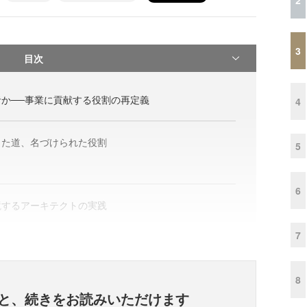
3
目次
か──事業に貢献する役割の再定義
4
した道、名づけられた役割
5
6
境するアーキテクトの実践
7
8
と、
続きをお読みいただけます