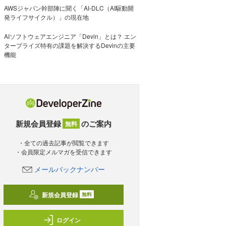
AWSジャパン幹部陣に聞く「AI-DLC（AI駆動開
発ライフサイクル）」の現在地
AIソフトウェアエンジニア「Devin」とは？ エン
タープライズ特有の課題を解決するDevinの主要
機能
新規会員登録
のご案内
無料
・全ての過去記事が閲覧できます
・会員限定メルマガを受信できます
メールバックナンバー
新規会員登録
無料
ログイン