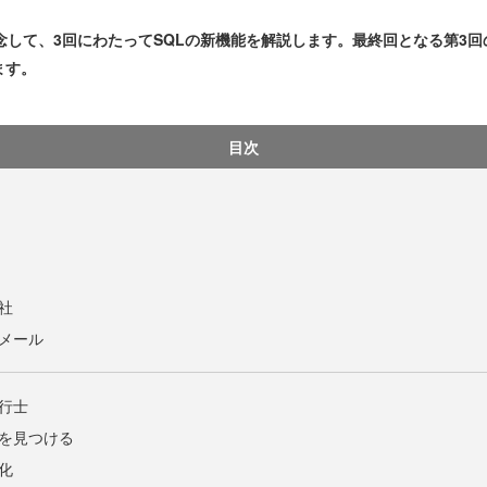
記念して、3回にわたってSQLの新機能を解説します。最終回となる第3
ます。
目次
会社
トメール
飛行士
合を見つける
プ化