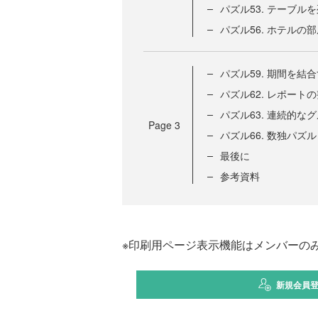
パズル53. テーブル
パズル56. ホテルの
パズル59. 期間を結
パズル62. レポート
パズル63. 連続的な
Page
3
パズル66. 数独パズル
最後に
参考資料
※印刷用ページ表示機能はメンバーの
新規会員