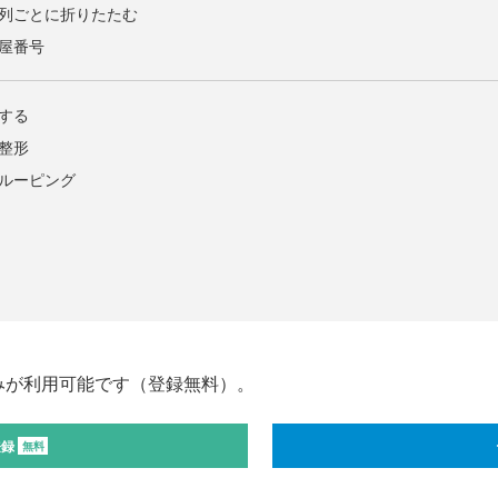
を列ごとに折りたたむ
部屋番号
合する
の整形
グルーピング
みが利用可能です（登録無料）。
登録
無料