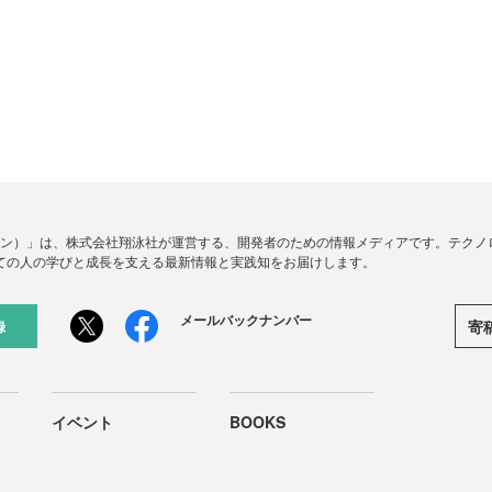
ードジン）」は、株式会社翔泳社が運営する、開発者のための情報メディアです。テク
ての人の学びと成長を支える最新情報と実践知をお届けします。
メールバックナンバー
寄
録
イベント
BOOKS