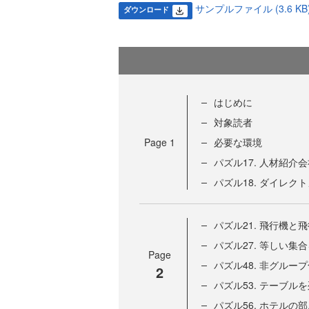
サンプルファイル (3.6 KB
ダウンロード
はじめに
対象読者
Page
1
必要な環境
パズル17. 人材紹介
パズル18. ダイレク
パズル21. 飛行機と
パズル27. 等しい集
Page
パズル48. 非グルー
2
パズル53. テーブル
パズル56. ホテルの