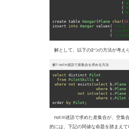
(
'W
(
'W
(
'W
create table 
Hangar
(
Plane
char
(
16
insert 
into
Hangar
 values
(
'ジャビィ
(
'ハンター
(
'ファルコ
解として、以下の2つの方法が考え
解1 not in述語で差集合を求める方法
select
 distinct 
Pilot
from
PilotSkills
 a

where
not
 exists
(
select
 b
.
Plane
where
 b
.
Plane
not
in
(
select
 c
.
Plane
where
 c
.
Pilot
order 
by
Pilot
;
not in述語で求めた差集合が、空
的には、下記の同値な命題を踏まえています。