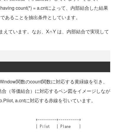
し、having count(*) = a.cntによって、内部結合した結果
同じであることを抽出条件としています。
えています。なお、X∩Y は、内部結合で実現して
ndow関数のcount関数に対応する黄緑線を引き、
部結合（等価結合）に対応するベン図をイメージしなが
.Pilot, a.cntに対応する赤線を引いています。