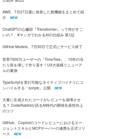
AWS、7月27日週に発表した新機能をまとめて紹
介
NEW
ChatGPTの心臓部『Transformer』って何がすご
いの？ #マンガでわかるAIの仕組み 第1話
GitHub Models、7月30日で正式にサービス終了
世界7000万ユーザーの「TimeTree」、10年の当
たり前を壊して作り直す！UX大規模リニューア
ルの裏側
TypeScriptを実行可能なネイティブバイナリにコ
ンパイルする「scriptc」公開
NEW
大量に生成されたコードがレビューを崩壊させ
る？ CodeRabbitが語るAI時代の開発生産性向上
のコツ
GitHub、Copilotのコードレビューにおけるエー
ジェントスキルとMCPサーバーの連携を正式リリ
ース
NEW