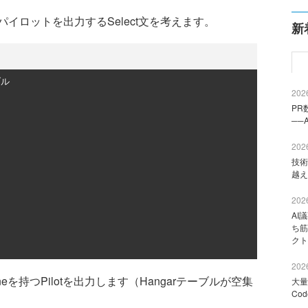
ロットを出力するSelect文を考えます。
新
ブル
2026
PR
──
2026
技術
越え
2026
AI
ち筋
クト
2026
eを持つPilotを出力します（Hangarテーブルが空集
大量
Co