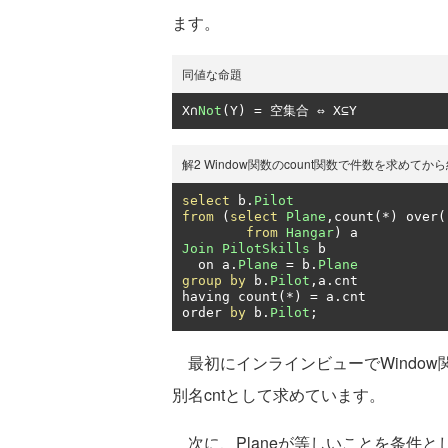
ます。
同値な命題
X
∩
Not
(
Y
)
=
空集合
⇔
 X
⊆
Y
解2 Window関数のcount関数で件数を求めて
select
 b
.
Pilot
from
(
select
Plane
,
count
(*)
 over
(
from
Hangar
)
Join
PilotSkills
 b

  on a
.
Plane
=
 b
.
Plane
group
by
 b
.
Pilot
,
a
.
cnt

having count
(*)
=
 a
.
cnt

order 
by
 b
.
Pilot
;
最初にインラインビューでWindow関数
別名cntとして求めています。
次に、Planeが等しいことを条件