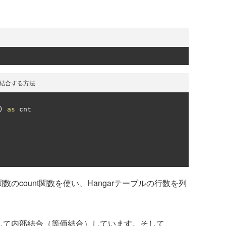
から結合する方法
)
as
 cnt

のcount関数を使い、Hangarテーブルの行数を列
として内部結合（等価結合）しています。そして、