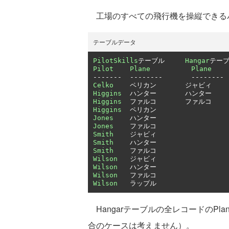
工場のすべての飛行機を操縦できるパイ
テーブルデータ
PilotSkills
テーブル
Hangar
テー
Pilot
Plane
Plane
-------
--------
--------
Celko
ペリカン
ジャビィ
Higgins
ハンター
ハンター
Higgins
ファルコ
ファルコ
Higgins
ペリカン
Jones
ハンター
Jones
ファルコ
Smith
ジャビィ
Smith
ハンター
Smith
ファルコ
Wilson
ジャビィ
Wilson
ハンター
Wilson
ファルコ
Wilson
ラップル
Hangarテーブルの全レコードのPlan
合のケースは考えません）。