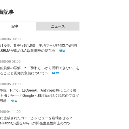
着記事
記事
ニュース
/08/06 09:00
数1.6倍、変更行数1.8倍、平均マージ時間37%削減
ABEMAが進めるAI駆動開発の現在地
NEW
/08/06 08:00
的負債の誤解 〜「測れないから説明できない」を
ることと認知的負債について〜
NEW
/08/05 09:00
議事録「Rimo」はOpenAI、Anthropic時代にどう勝
を描くか──元Google・相川氏が説く現代のプロダ
戦略
NEW
/08/04 11:00
に生成されたコードがレビューを崩壊させる？
deRabbitが語るAI時代の開発生産性向上のコツ