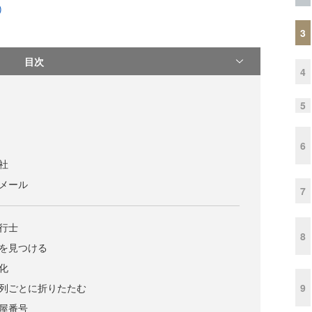
)
3
目次
4
5
6
会社
トメール
7
飛行士
8
合を見つける
プ化
9
を列ごとに折りたたむ
部屋番号