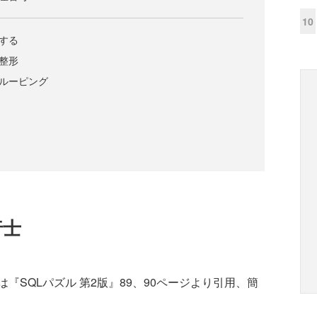
10
合する
の整形
グルーピング
行士
SQLパズル 第2版』89、90ページより引用、簡