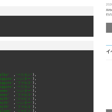
2026
Ai
行の
イ
elko'
,
'ペリカン'
),
iggins'
,
'ハンター'
),
iggins'
,
'ファルコ'
),
iggins'
,
'ペリカン'
),
ones'
,
'ハンター'
),
ones'
,
'ファルコ'
),
mith'
,
'ジャビィ'
),
mith'
,
'ハンター'
),
mith'
,
'ファルコ'
),
ilson'
,
'ジャビィ'
),