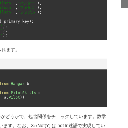
ilson'
,
'ハンター'
),
ilson'
,
'ファルコ'
),
ilson'
,
'ラップル'
);
)
 primary key
);
'
),
'
),
'
);
られます。
from
Hangar
 b

from
PilotSkills
 c

=
 a
.
Pilot
))
集合かどうかで、包含関係をチェックしています。数学
なお、X∩Not(Y) は not in述語で実現してい