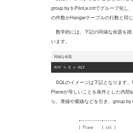
group by b.Pilot,a.cntでグループ化
の件数がHangarテーブルの行数と
数学的には、下記の同値な命題を踏ま
います。
同値な命題
X
∩
Y 
=
 X 
⇔
 X
⊆
Y
SQLのイメージは下記となります。Wi
Planeが等しいことを条件とした内
ら、青線や紫線などを引き、group by b