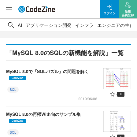
新規
ログイン
会員登録
AI
アプリケーション開発
インフラ
エンジニアの生き
「MySQL 8.0のSQLの新機能を解説」一覧
MySQL 8.0で『SQLパズル』の問題を解く
CodeZine
SQL
0
2019/06/06
MySQL 8.0の再帰With句のサンプル集
CodeZine
SQL
4