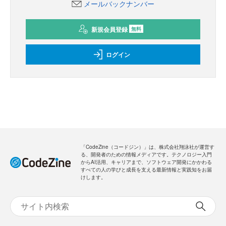
メールバックナンバー
新規会員登録
無料
ログイン
「CodeZine（コードジン）」は、株式会社翔泳社が運営す
る、開発者のための情報メディアです。テクノロジー入門
からAI活用、キャリアまで、ソフトウェア開発にかかわる
すべての人の学びと成長を支える最新情報と実践知をお届
けします。