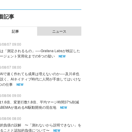
着記事
記事
ニュース
/08/07 09:00
は「測定されるもの」──Grafana Labsが検証した
エージェント実用化までの6つの疑い
NEW
/08/07 08:00
AIで速く作れても成果は増えないのか──及川卓也
説く、AIネイティブ時代に人間が手放してはいけな
つの仕事
NEW
/08/06 09:00
数1.6倍、変更行数1.8倍、平均マージ時間37%削減
ABEMAが進めるAI駆動開発の現在地
NEW
/08/06 08:00
的負債の誤解 〜「測れないから説明できない」を
ることと認知的負債について〜
NEW