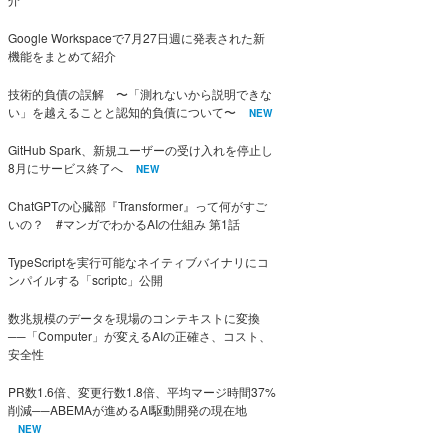
Google Workspaceで7月27日週に発表された新
機能をまとめて紹介
技術的負債の誤解 〜「測れないから説明できな
い」を越えることと認知的負債について〜
NEW
GitHub Spark、新規ユーザーの受け入れを停止し
8月にサービス終了へ
NEW
ChatGPTの心臓部『Transformer』って何がすご
いの？ #マンガでわかるAIの仕組み 第1話
TypeScriptを実行可能なネイティブバイナリにコ
ンパイルする「scriptc」公開
数兆規模のデータを現場のコンテキストに変換
──「Computer」が変えるAIの正確さ、コスト、
安全性
PR数1.6倍、変更行数1.8倍、平均マージ時間37%
削減──ABEMAが進めるAI駆動開発の現在地
NEW