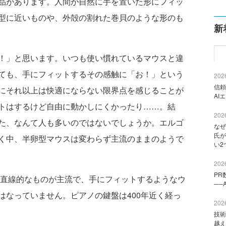
品があります。人間が自然に手を置いた形にフィッ
型に近いものや、外殻の割れた巻貝のような形のも
新
！」と思います。いつも使い慣れているマウスと違
ても、手にフィットするその感触に「お！」という
2026
信頼
にそれ以上は快適にならない限界点を感じることが
AI
トはするけど自由に動かしにくかったり……。結
2026
た、なんて人も多いのではないでしょうか。エルゴ
なぜ
氏が
く中、半卵型マウスは変わらず主流のままのようで
い2
2026
PR
直線的なものが主流で、手にフィットするようなウ
──
はなっていません。ピアノの鍵盤は400年近く経っ
2026
技術
越え