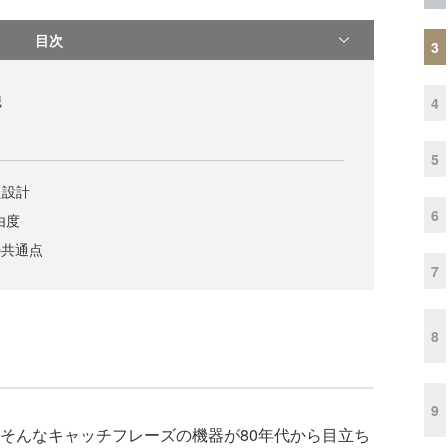
目次
3
識
4
5
た設計
6
由度
の共通点
7
8
9
そんなキャッチフレーズの機器が80年代から目立ち