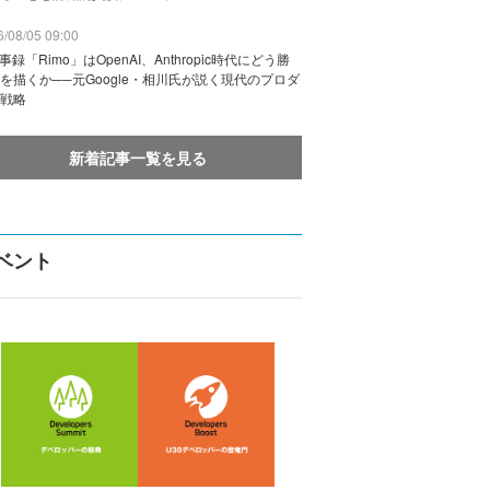
/08/05 09:00
議事録「Rimo」はOpenAI、Anthropic時代にどう勝
を描くか──元Google・相川氏が説く現代のプロダ
戦略
新着記事一覧を見る
ベント