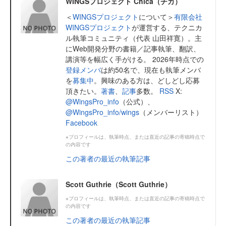
WINGSプロジェクト Chica（チカ）
＜
WINGSプロジェクト
について＞
有限会社
WINGSプロジェクト
が運営する、テクニカ
ル執筆コミュニティ（代表 山田祥寛）。主
にWeb開発分野の書籍／記事執筆、翻訳、
講演等を幅広く手がける。 2026年時点での
登録メンバ
は約50名で、現在も執筆メンバ
を
募集中
。興味のある方は、どしどし応募
頂きたい。
著書
、
記事
多数。
RSS
X:
@WingsPro_info
（公式）、
@WingsPro_info/wings
（メンバーリスト）
Facebook
※プロフィールは、執筆時点、または直近の記事の寄稿時点で
の内容です
この著者の最近の執筆記事
Scott Guthrie（Scott Guthrie）
※プロフィールは、執筆時点、または直近の記事の寄稿時点で
の内容です
この著者の最近の執筆記事