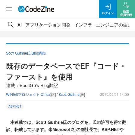
新規
ログイン
会員登録
AI
アプリケーション開発
インフラ
エンジニアの生き
Scott Guthrie氏 Blog翻訳
既存のデータベースでEF『コード・
ファースト』を使用
連載：ScottGu's Blog翻訳
WINGSプロジェクト Chica
[訳] /
Scott Guthrie
[著]
2010/09/01 14:00
ASP.NET
本連載では、Scott Guthrie氏のブログを、氏の許可を得て翻
訳、転載しています。米Microsoft社の副社長で、ASP.NETや