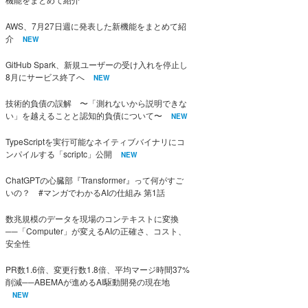
AWS、7月27日週に発表した新機能をまとめて紹
介
NEW
GitHub Spark、新規ユーザーの受け入れを停止し
8月にサービス終了へ
NEW
技術的負債の誤解 〜「測れないから説明できな
い」を越えることと認知的負債について〜
NEW
TypeScriptを実行可能なネイティブバイナリにコ
ンパイルする「scriptc」公開
NEW
ChatGPTの心臓部『Transformer』って何がすご
いの？ #マンガでわかるAIの仕組み 第1話
数兆規模のデータを現場のコンテキストに変換
──「Computer」が変えるAIの正確さ、コスト、
安全性
PR数1.6倍、変更行数1.8倍、平均マージ時間37%
削減──ABEMAが進めるAI駆動開発の現在地
NEW