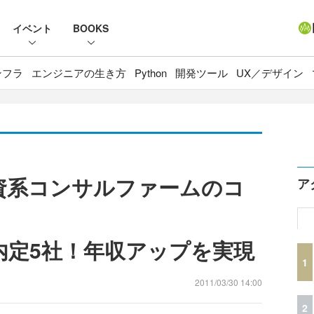
イベント
BOOKS
ンフラ
エンジニアの生き方
Python
開発ツール
UX／デザイン
資系コンサルファームのコ
ア
で内定5社！年収アップを実現
1
2011/03/30 14:00
2