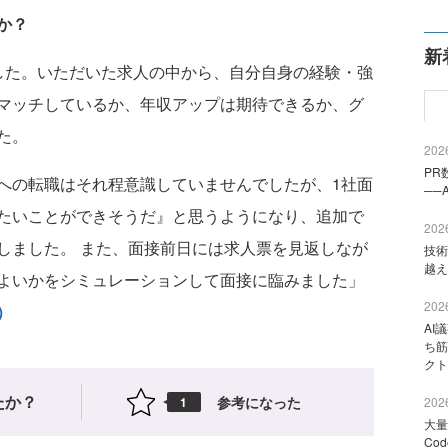
か？
新
した。いただいた求人の中から、自分自身の経験・強
マッチしているか、年収アップは期待できるか、グ
た。
2026
PR
への転職はそれ程意識していませんでしたが、1社面
──
たいことができそうだ』と思うようになり、追加で
2026
しました。 また、面接前日には求人票を見返しなが
技術
越え
よいかをシミュレーションして面接に臨みました」
2026
）
AI
ち筋
クト
たか？
参考になった
1
2026
大量
Co