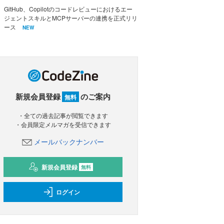
GitHub、Copilotのコードレビューにおけるエー
ジェントスキルとMCPサーバーの連携を正式リリ
ース
NEW
新規会員登録
のご案内
無料
・全ての過去記事が閲覧できます
・会員限定メルマガを受信できます
メールバックナンバー
新規会員登録
無料
ログイン