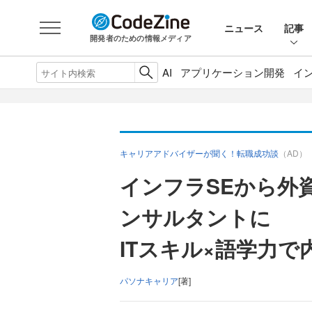
ニュース
記事
開発者のための情報メディア
AI
アプリケーション開発
イ
キャリアアドバイザーが聞く！転職成功談
（AD）
インフラSEから外
ンサルタントに
ITスキル×語学力
パソナキャリア
[著]