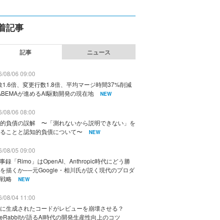
着記事
記事
ニュース
/08/06 09:00
数1.6倍、変更行数1.8倍、平均マージ時間37%削減
ABEMAが進めるAI駆動開発の現在地
NEW
/08/06 08:00
的負債の誤解 〜「測れないから説明できない」を
ることと認知的負債について〜
NEW
/08/05 09:00
議事録「Rimo」はOpenAI、Anthropic時代にどう勝
を描くか──元Google・相川氏が説く現代のプロダ
戦略
NEW
/08/04 11:00
に生成されたコードがレビューを崩壊させる？
deRabbitが語るAI時代の開発生産性向上のコツ