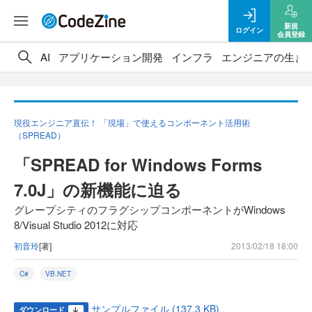
新規
ログイン
会員登録
AI
アプリケーション開発
インフラ
エンジニアの生き
現役エンジニア直伝！ 「現場」で使えるコンポーネント活用術
（SPREAD）
「SPREAD for Windows Forms
7.0J」の新機能に迫る
グレープシティのフラグシップコンポーネントがWindows
8/Visual Studio 2012に対応
初音玲
[著]
2013/02/18 18:00
C#
VB.NET
サンプルファイル (137.3 KB)
ダウンロード