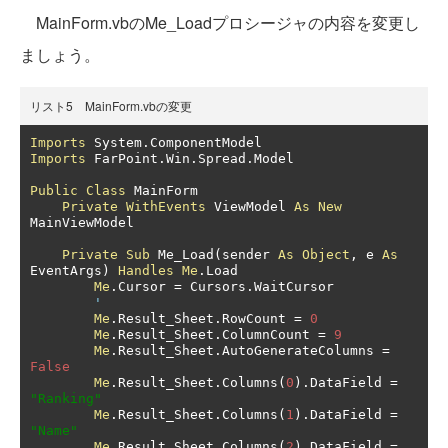
MainForm.vbのMe_Loadプロシージャの内容を変更し
ましょう。
リスト5 MainForm.vbの変更
Imports
 System
.
Imports
 FarPoint
.
Win
.
Spread
.
Model

Public
Class
 MainForm

Private
WithEvents
 ViewModel 
As
New
MainViewModel

Private
Sub
 Me_Load
(
sender 
As
Object
,
 e 
As
EventArgs
)
Handles
Me
.
Load

Me
.
Cursor 
=
 Cursors
.
WaitCursor

'
Me
.
Result_Sheet
.
RowCount 
=
0
Me
.
Result_Sheet
.
ColumnCount 
=
9
Me
.
Result_Sheet
.
AutoGenerateColumns 
=
False
Me
.
Result_Sheet
.
Columns
(
0
).
DataField 
=
"Ranking"
Me
.
Result_Sheet
.
Columns
(
1
).
DataField 
=
"Name"
Me
.
Result_Sheet
.
Columns
(
2
).
DataField 
=