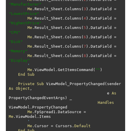
"Manufacturer"
Me
.
Result_Sheet
.
Columns
(
3
).
DataField 
=
"LowestPrice"
Me
.
Result_Sheet
.
Columns
(
4
).
DataField 
=
"HighestPrice"
Me
.
Result_Sheet
.
Columns
(
5
).
DataField 
=
"CPU"
Me
.
Result_Sheet
.
Columns
(
6
).
DataField 
=
"Disk"
Me
.
Result_Sheet
.
Columns
(
7
).
DataField 
=
"Memory"
Me
.
Result_Sheet
.
Columns
(
8
).
DataField 
=
"Display"
'
Me
.
ViewModel
.
GetItemsCommand
(
""
)
End
Sub
Private
Sub
 ViewModel_PropertyChanged
(
sender 
As
Object
,
                                          e 
As
PropertyChangedEventArgs
)
 _

Handles
ViewModel
.
PropertyChanged

Me
.
FpSpread1
.
DataSource 
=
Me
.
ViewModel
.
Items

'
Me
.
Cursor 
=
 Cursors
.
Default
End
Sub