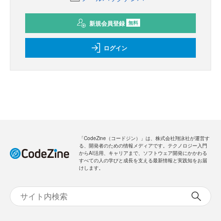
新規会員登録
無料
ログイン
「CodeZine（コードジン）」は、株式会社翔泳社が運営す
る、開発者のための情報メディアです。テクノロジー入門
からAI活用、キャリアまで、ソフトウェア開発にかかわる
すべての人の学びと成長を支える最新情報と実践知をお届
けします。