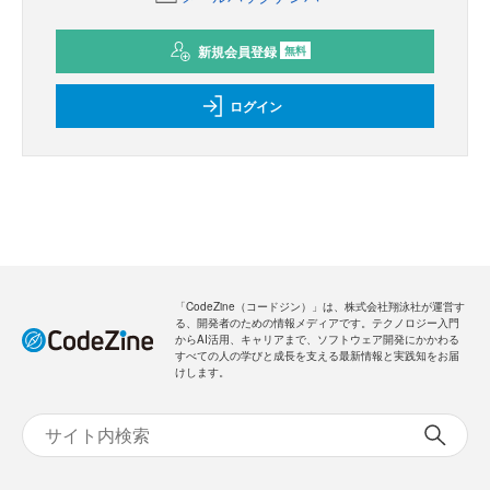
新規会員登録
無料
ログイン
「CodeZine（コードジン）」は、株式会社翔泳社が運営す
る、開発者のための情報メディアです。テクノロジー入門
からAI活用、キャリアまで、ソフトウェア開発にかかわる
すべての人の学びと成長を支える最新情報と実践知をお届
けします。