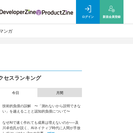
ログイン
新規
会員登録
マンガ
クセスランキング
今日
月間
技術的負債の誤解 〜「測れないから説明できな
い」を越えることと認知的負債について〜
なぜAIで速く作れても成果は増えないのか──及
川卓也氏が説く、AIネイティブ時代に人間が手放
してはいけない2つの仕事