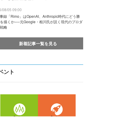
/08/05 09:00
議事録「Rimo」はOpenAI、Anthropic時代にどう勝
を描くか──元Google・相川氏が説く現代のプロダ
戦略
新着記事一覧を見る
ベント