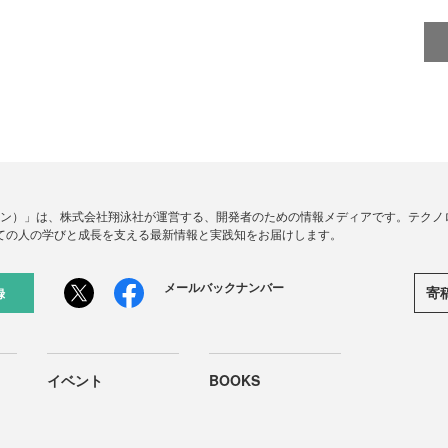
ードジン）」は、株式会社翔泳社が運営する、開発者のための情報メディアです。テク
ての人の学びと成長を支える最新情報と実践知をお届けします。
メールバックナンバー
寄
録
イベント
BOOKS