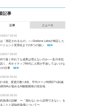
着記事
記事
ニュース
/08/07 09:00
は「測定されるもの」──Grafana Labsが検証した
エージェント実用化までの6つの疑い
NEW
/08/07 08:00
AIで速く作れても成果は増えないのか──及川卓也
説く、AIネイティブ時代に人間が手放してはいけな
つの仕事
NEW
/08/06 09:00
数1.6倍、変更行数1.8倍、平均マージ時間37%削減
ABEMAが進めるAI駆動開発の現在地
/08/06 08:00
的負債の誤解 〜「測れないから説明できない」を
ることと認知的負債について〜