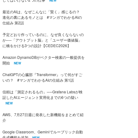
NEW
最近のAIは、なぜこんなに「賢く」感じるの？
進化の裏にあるモノとは #マンガでわかるAIの
仕組み 第2話
予定どおり作っているのに、なぜ良くならないの
か──「アウトプット脳」と「ユーザー価値脳」
に橋をかける3つの設計【CEDEC2026】
Amazon DynamoDBがベクター検索の一般提供を
開始
NEW
ChatGPTの心臓部『Transformer』って何がすご
いの？ #マンガでわかるAIの仕組み 第1話
信頼は「測定されるもの」──Grafana Labsが検
証したAIエージェント実用化までの6つの疑い
NEW
AWS、7月27日週に発表した新機能をまとめて紹
介
Google Classroom、Geminiでルーブリック自動
生成機能を追加
NEW