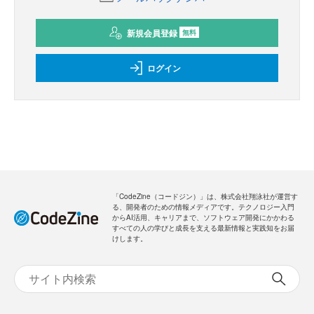
新規会員登録
無料
ログイン
「CodeZine（コードジン）」は、株式会社翔泳社が運営す
る、開発者のための情報メディアです。テクノロジー入門
からAI活用、キャリアまで、ソフトウェア開発にかかわる
すべての人の学びと成長を支える最新情報と実践知をお届
けします。