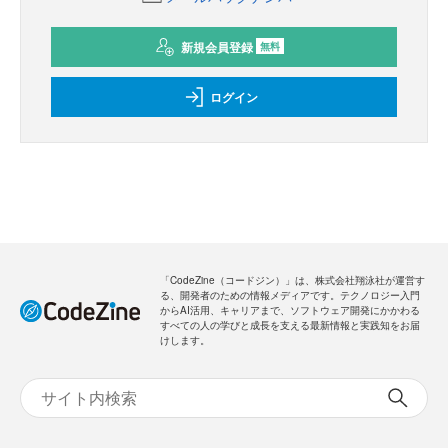
新規会員登録
無料
ログイン
「CodeZine（コードジン）」は、株式会社翔泳社が運営す
る、開発者のための情報メディアです。テクノロジー入門
からAI活用、キャリアまで、ソフトウェア開発にかかわる
すべての人の学びと成長を支える最新情報と実践知をお届
けします。