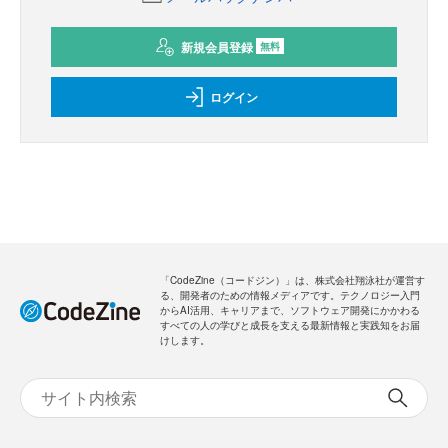
新規会員登録
無料
ログイン
「CodeZine（コードジン）」は、株式会社翔泳社が運営す
る、開発者のための情報メディアです。テクノロジー入門
からAI活用、キャリアまで、ソフトウェア開発にかかわる
すべての人の学びと成長を支える最新情報と実践知をお届
けします。