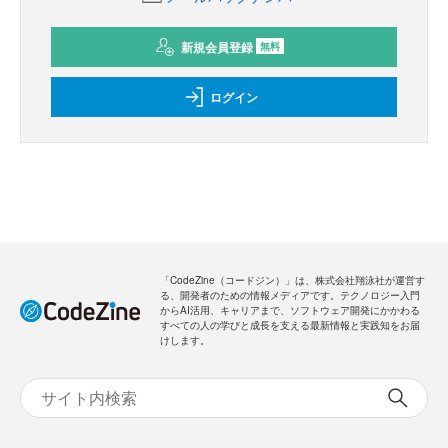
新規会員登録
無料
ログイン
「CodeZine（コードジン）」は、株式会社翔泳社が運営す
る、開発者のための情報メディアです。テクノロジー入門
からAI活用、キャリアまで、ソフトウェア開発にかかわる
すべての人の学びと成長を支える最新情報と実践知をお届
けします。