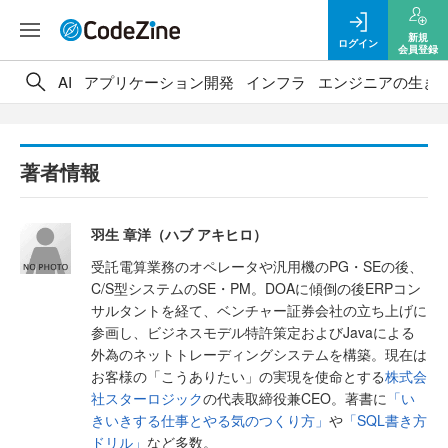
新規
ログイン
会員登録
AI
アプリケーション開発
インフラ
エンジニアの生き
著者情報
羽生 章洋（ハブ アキヒロ）
受託電算業務のオペレータや汎用機のPG・SEの後、
C/S型システムのSE・PM。DOAに傾倒の後ERPコン
サルタントを経て、ベンチャー証券会社の立ち上げに
参画し、ビジネスモデル特許策定およびJavaによる
外為のネットトレーディングシステムを構築。現在は
お客様の「こうありたい」の実現を使命とする
株式会
社スターロジック
の代表取締役兼CEO。著書に
「い
きいきする仕事とやる気のつくり方」
や
「SQL書き方
ドリル」
など多数。