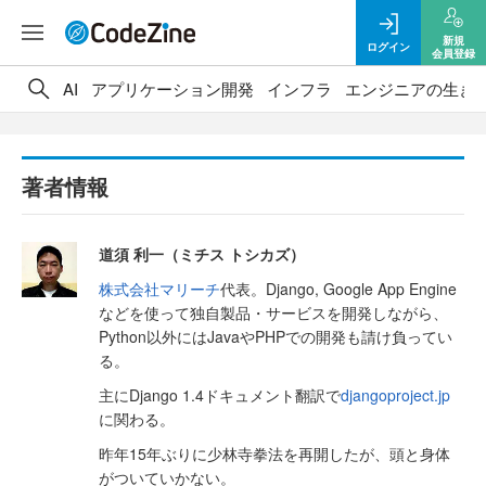
新規
ログイン
会員登録
AI
アプリケーション開発
インフラ
エンジニアの生き
著者情報
道須 利一（ミチス トシカズ）
株式会社マリーチ
代表。Django, Google App Engine
などを使って独自製品・サービスを開発しながら、
Python以外にはJavaやPHPでの開発も請け負ってい
る。
主にDjango 1.4ドキュメント翻訳で
djangoproject.jp
に関わる。
昨年15年ぶりに少林寺拳法を再開したが、頭と身体
がついていかない。