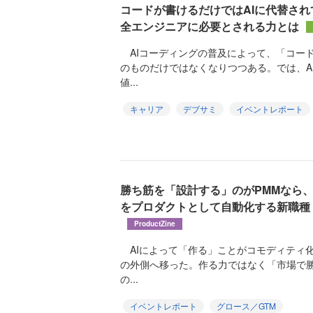
コードが書けるだけではAIに代替され
全エンジニアに必要とされる力とは
AIコーディングの普及によって、「コー
のものだけではなくなりつつある。では、A
値...
キャリア
デブサミ
イベントレポート
勝ち筋を「設計する」のがPMMなら
をプロダクトとして自動化する新職種
ProductZine
AIによって「作る」ことがコモディティ
の外側へ移った。作る力ではなく「市場で
の...
イベントレポート
グロース／GTM