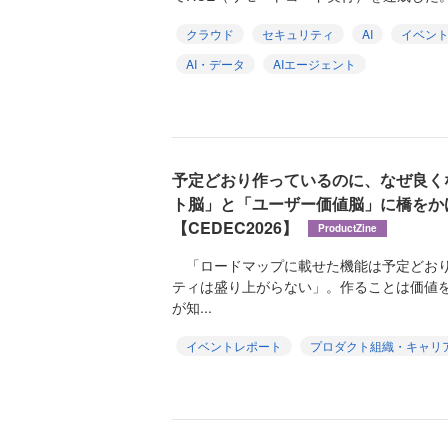
クラウド
セキュリティ
AI
イベン
AI・データ
AIエージェント
予定どおり作っているのに、なぜ良く
ト脳」と「ユーザー価値脳」に橋をか
【CEDEC2026】
ProductZine
「ロードマップに載せた機能は予定どおり
ティは盛り上がらない」。作ることは価値
が知...
イベントレポート
プロダクト組織・キャリ