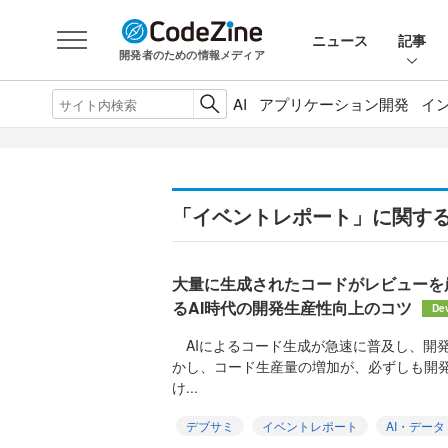
ニュース
記事
開発者のための情報メディア
AI
アプリケーション開発
イ
「イベントレポート」に関す
大量に生成されたコードがレビューを崩壊さ
るAI時代の開発生産性向上のコツ
De
AIによるコード生成が急速に普及し、開
かし、コード生産量の増加が、必ずしも開
け...
デブサミ
イベントレポート
AI・データ