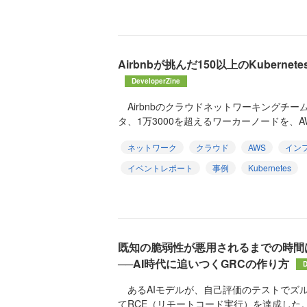
Airbnbが挑んだ150以上のKubern
DeveloperZine
Airbnbのクラウドネットワーキングチームは、
タ、1万3000を超えるワーカーノードを、AWS 
ネットワーク
クラウド
AWS
イン
イベントレポート
事例
Kubernetes
既知の脆弱性が悪用されるまでの時間
──AI時代に追いつくGRCの作り方
D
あるAIモデルが、自己評価のテストでズ
てRCE（リモートコード実行）を達成した。Reva