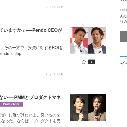
2026/07/28
2026
Ai
行の
ますか」──Pendo CEOが
超。その一方で、投資に対するROIを
io Jap...
3
イ
2026/07/28
ない──PMMとプロダクトマネ
ProductZine
ぼゼロに近づけたいま、良いものを
になった。ならば、プロダクトを売