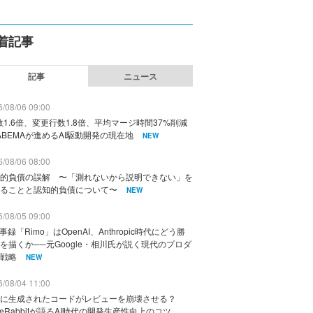
着記事
記事
ニュース
/08/06 09:00
数1.6倍、変更行数1.8倍、平均マージ時間37%削減
ABEMAが進めるAI駆動開発の現在地
NEW
/08/06 08:00
的負債の誤解 〜「測れないから説明できない」を
ることと認知的負債について〜
NEW
/08/05 09:00
議事録「Rimo」はOpenAI、Anthropic時代にどう勝
を描くか──元Google・相川氏が説く現代のプロダ
戦略
NEW
/08/04 11:00
に生成されたコードがレビューを崩壊させる？
deRabbitが語るAI時代の開発生産性向上のコツ