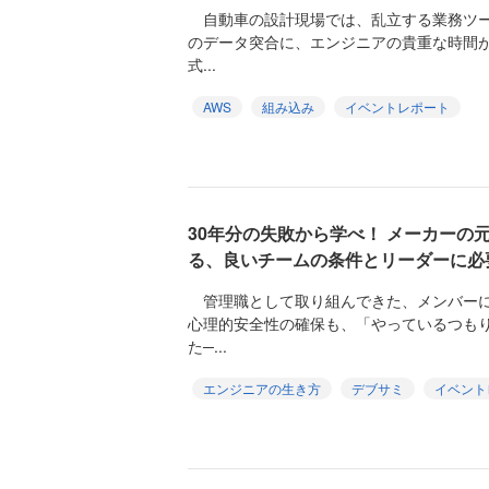
自動車の設計現場では、乱立する業務ツール
のデータ突合に、エンジニアの貴重な時間
式...
AWS
組み込み
イベントレポート
30年分の失敗から学べ！ メーカーの
る、良いチームの条件とリーダーに必
管理職として取り組んできた、メンバーに
心理的安全性の確保も、「やっているつも
た─...
エンジニアの生き方
デブサミ
イベント