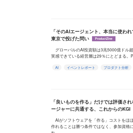
「そのAIエージェント、本当に使われてい
東京で投げた問い
ProductZine
グローバルのAI投資額は3兆5000億ドル
実感できている経営層は29％にとどまる。Pendo.
AI
イベントレポート
プロダクト分析
「良いものを作る」だけでは評価され
ージャーに共通する、これからのKGI
AIがソフトウェアを「作る」コストをほ
作れることは勝つ条件ではなく、参加資格
れ...