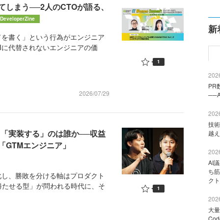
てしまう──2人のCTOが語る、
DeveloperZine
新
ドを書く」という行為がエンジニア
Iに代替されないエンジニアの価
1
2026
PR
2026/07/29
──
2026
技術
、「実装する」のは誰か──収益
越え
「GTMエンジニア」
2026
AI
ち筋
化し、勝敗を分ける軸はプロダクト
クト
勝たせる型」が問われる時代に、そ
1
2026
大量
Co