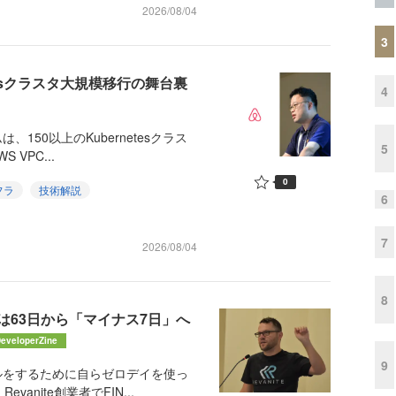
2026/08/04
3
etesクラスタ大規模移行の舞台裏
4
150以上のKubernetesクラス
5
VPC...
0
フラ
技術解説
6
7
2026/08/04
8
は63日から「マイナス7日」へ
eveloperZine
9
ルをするために自らゼロデイを使っ
nite創業者でFIN...