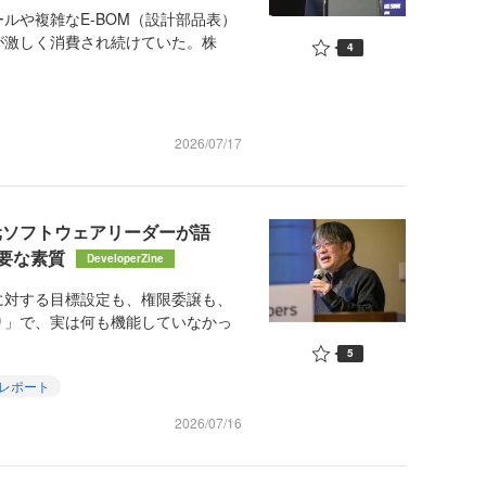
や複雑なE-BOM（設計部品表）
が激しく消費され続けていた。株
4
2026/07/17
元ソフトウェアリーダーが語
要な素質
DeveloperZine
対する目標設定も、権限委譲も、
り」で、実は何も機能していなかっ
5
レポート
2026/07/16