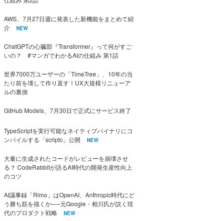
AWS、7月27日週に発表した新機能をまとめて紹
介
NEW
ChatGPTの心臓部『Transformer』って何がすご
いの？ #マンガでわかるAIの仕組み 第1話
世界7000万ユーザーの「TimeTree」、10年の当
たり前を壊して作り直す！UX大規模リニューア
ルの裏側
GitHub Models、7月30日で正式にサービス終了
TypeScriptを実行可能なネイティブバイナリにコ
ンパイルする「scriptc」公開
NEW
大量に生成されたコードがレビューを崩壊させ
る？ CodeRabbitが語るAI時代の開発生産性向上
のコツ
AI議事録「Rimo」はOpenAI、Anthropic時代にど
う勝ち筋を描くか──元Google・相川氏が説く現
代のプロダクト戦略
NEW