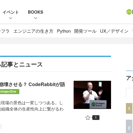
イベント
BOOKS
ンフラ
エンジニアの生き方
Python
開発ツール
UX／デザイン
る記事とニュース
ア
せる？ CodeRabbitが語
veloperZine
発現場の景色は一変しつつある。し
1
発組織全体の生産性向上に繋がるわ
1
2