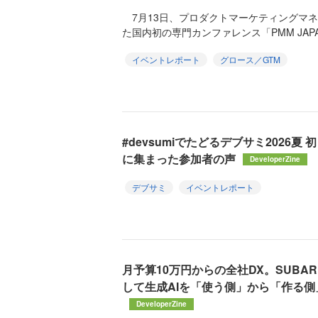
7月13日、プロダクトマーケティングマネ
た国内初の専門カンファレンス「PMM JAPAN C
イベントレポート
グロース／GTM
#devsumiでたどるデブサミ2026
に集まった参加者の声
DeveloperZine
デブサミ
イベントレポート
月予算10万円からの全社DX。SUBA
して生成AIを「使う側」から「作る
DeveloperZine