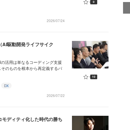
0
2026/07/24
C（AI駆動開発ライフサイク
Iの活用は単なるコーディング支援
スそのものを根本から再定義するパ
10
DX
2026/07/22
がコモディティ化した時代の勝ち