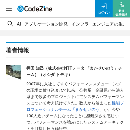
新規
ログイン
会員登録
AI
アプリケーション開発
インフラ
エンジニアの生き
著者情報
押田 知己（株式会社NTTデータ 「まかせいのう」チ
ーム）（オシダ トモキ）
2007年に入社してすぐパフォーマンスチューニング
の現場に放り込まれて以来、公共系、金融系から法人
系まで数多のプロジェクトにてシステムパフォーマン
スについて考え続けてきた。数人から始まった
性能プ
ロフェッショナルチーム「まかせいのう」
が、今や
100人近いチームになったことに感慨深さを感じつ
つ、パフォーマンスを強みにしたシステムアーキテク
トを目指し日々修行中。