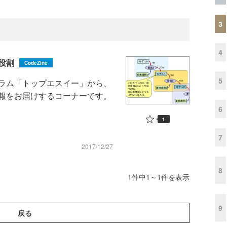
3
4
役割
CodeZine
5
ラム「トップエスイー」から、
報をお届けするコーナーです。
6
1
7
2017/12/27
8
1件中1～1件を表示
9
戻る