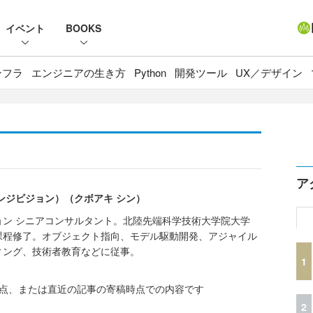
イベント
BOOKS
ンフラ
エンジニアの生き方
Python
開発ツール
UX／デザイン
ア
ンジビジョン）（クボアキ シン）
ン シニアコンサルタント。北陸先端科学技術大学院大学
課程修了。オブジェクト指向、モデル駆動開発、アジャイル
ィング、技術者教育などに従事。
1
時点、または直近の記事の寄稿時点での内容です
2