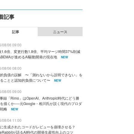
着記事
記事
ニュース
/08/06 09:00
数1.6倍、変更行数1.8倍、平均マージ時間37%削減
ABEMAが進めるAI駆動開発の現在地
NEW
/08/06 08:00
的負債の誤解 〜「測れないから説明できない」を
ることと認知的負債について〜
NEW
/08/05 09:00
議事録「Rimo」はOpenAI、Anthropic時代にどう勝
を描くか──元Google・相川氏が説く現代のプロダ
戦略
NEW
/08/04 11:00
に生成されたコードがレビューを崩壊させる？
deRabbitが語るAI時代の開発生産性向上のコツ