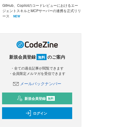
GitHub、Copilotのコードレビューにおけるエー
ジェントスキルとMCPサーバーの連携を正式リリ
ース
NEW
新規会員登録
のご案内
無料
・全ての過去記事が閲覧できます
・会員限定メルマガを受信できます
メールバックナンバー
新規会員登録
無料
ログイン