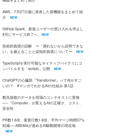
AWS、7月27日週に発表した新機能をまとめて紹
介
NEW
GitHub Spark、新規ユーザーの受け入れを停止し
8月にサービス終了へ
NEW
技術的負債の誤解 〜「測れないから説明できな
い」を越えることと認知的負債について〜
NEW
TypeScriptを実行可能なネイティブバイナリにコ
ンパイルする「scriptc」公開
NEW
ChatGPTの心臓部『Transformer』って何がすご
いの？ #マンガでわかるAIの仕組み 第1話
数兆規模のデータを現場のコンテキストに変換
──「Computer」が変えるAIの正確さ、コスト、
安全性
PR数1.6倍、変更行数1.8倍、平均マージ時間37%
削減──ABEMAが進めるAI駆動開発の現在地
NEW