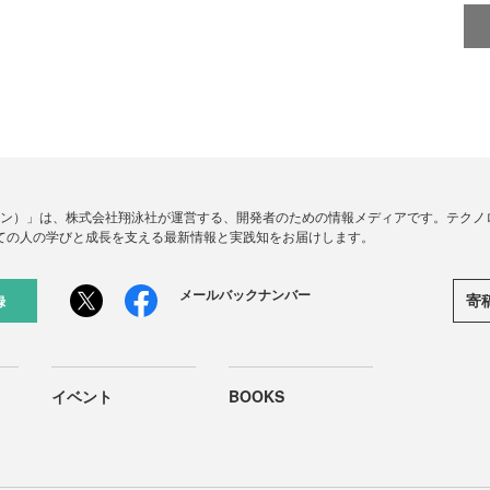
ードジン）」は、株式会社翔泳社が運営する、開発者のための情報メディアです。テク
ての人の学びと成長を支える最新情報と実践知をお届けします。
メールバックナンバー
寄
録
イベント
BOOKS