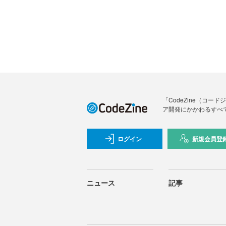
「CodeZine（コ
ア開発にかかわるすべ
ログイン
新規会員登
ニュース
記事