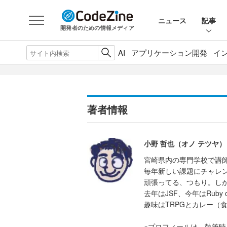
ニュース
記事
開発者のための情報メディア
AI
アプリケーション開発
イ
著者情報
小野 哲也（オノ テツヤ）
宮崎県内の専門学校で講
毎年新しい課題にチャレ
頑張ってる、つもり。し
去年はJSF、今年はRuby
趣味はTRPGとカレー（
※プロフィールは、執筆