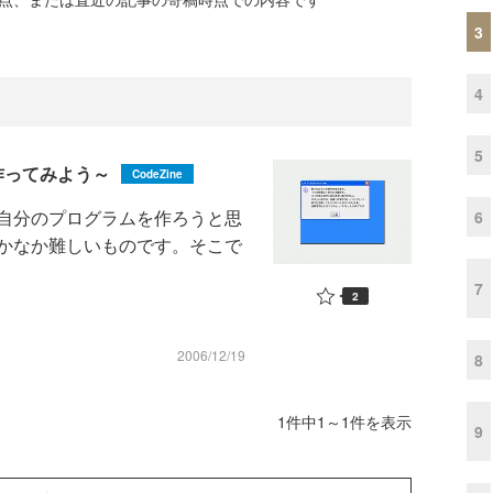
3
4
5
作ってみよう～
CodeZine
自分のプログラムを作ろうと思
6
かなか難しいものです。そこで
7
2
2006/12/19
8
1件中1～1件を表示
9