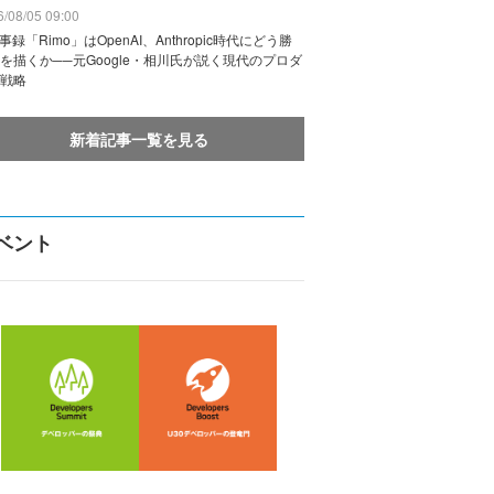
/08/05 09:00
議事録「Rimo」はOpenAI、Anthropic時代にどう勝
を描くか──元Google・相川氏が説く現代のプロダ
戦略
新着記事一覧を見る
ベント