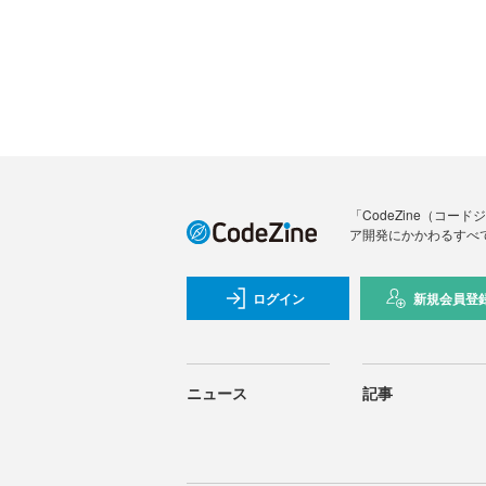
「CodeZine（コ
ア開発にかかわるすべ
ログイン
新規会員登
ニュース
記事