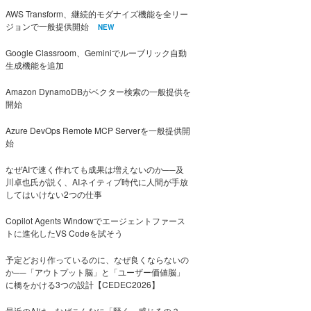
AWS Transform、継続的モダナイズ機能を全リー
ジョンで一般提供開始
NEW
Google Classroom、Geminiでルーブリック自動
生成機能を追加
Amazon DynamoDBがベクター検索の一般提供を
開始
Azure DevOps Remote MCP Serverを一般提供開
始
なぜAIで速く作れても成果は増えないのか──及
川卓也氏が説く、AIネイティブ時代に人間が手放
してはいけない2つの仕事
Copilot Agents Windowでエージェントファース
トに進化したVS Codeを試そう
予定どおり作っているのに、なぜ良くならないの
か──「アウトプット脳」と「ユーザー価値脳」
に橋をかける3つの設計【CEDEC2026】
最近のAIは、なぜこんなに「賢く」感じるの？