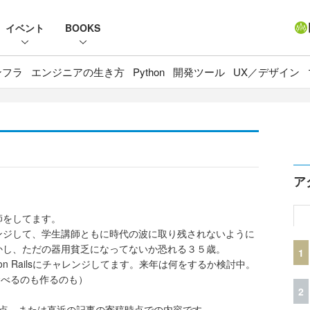
イベント
BOOKS
ンフラ
エンジニアの生き方
Python
開発ツール
UX／デザイン
ア
師をしてます。
ンジして、学生講師ともに時代の波に取り残されないように
かし、ただの器用貧乏になってないか恐れる３５歳。
1
 on Railsにチャレンジしてます。来年は何をするか検討中。
食べるのも作るのも）
2
時点、または直近の記事の寄稿時点での内容です