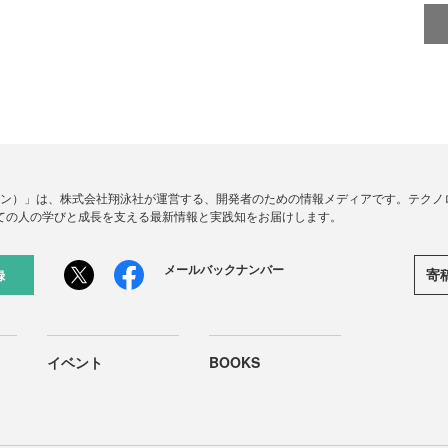
ードジン）」は、株式会社翔泳社が運営する、開発者のための情報メディアです。テク
ての人の学びと成長を支える最新情報と実践知をお届けします。
メールバックナンバー
寄
録
イベント
BOOKS