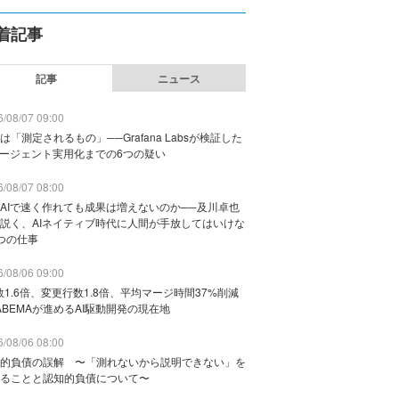
着記事
記事
ニュース
/08/07 09:00
は「測定されるもの」──Grafana Labsが検証した
エージェント実用化までの6つの疑い
/08/07 08:00
AIで速く作れても成果は増えないのか──及川卓也
説く、AIネイティブ時代に人間が手放してはいけな
つの仕事
/08/06 09:00
数1.6倍、変更行数1.8倍、平均マージ時間37%削減
ABEMAが進めるAI駆動開発の現在地
/08/06 08:00
的負債の誤解 〜「測れないから説明できない」を
ることと認知的負債について〜