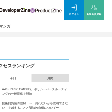
ログイン
新規
会員登録
マンガ
クセスランキング
今日
月間
AWS Transit Gateway、ポリシーベースルーティ
ングの一般提供を開始
技術的負債の誤解 〜「測れないから説明できな
い」を越えることと認知的負債について〜