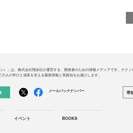
ードジン）」は、株式会社翔泳社が運営する、開発者のための情報メディアです。テク
ての人の学びと成長を支える最新情報と実践知をお届けします。
メールバックナンバー
寄
録
イベント
BOOKS