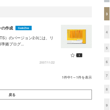
3
ンの作成
CodeZine
4
Java RTS）のバージョン2.0には、リ
準拠プログ...
5
1
6
2007/11/22
7
1件中1～1件を表示
8
戻る
9