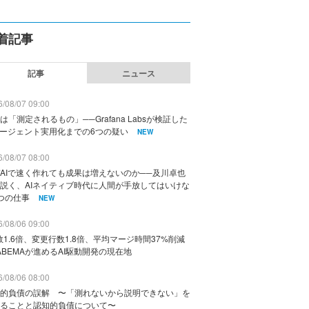
着記事
記事
ニュース
/08/07 09:00
は「測定されるもの」──Grafana Labsが検証した
エージェント実用化までの6つの疑い
NEW
/08/07 08:00
AIで速く作れても成果は増えないのか──及川卓也
説く、AIネイティブ時代に人間が手放してはいけな
つの仕事
NEW
/08/06 09:00
数1.6倍、変更行数1.8倍、平均マージ時間37%削減
ABEMAが進めるAI駆動開発の現在地
/08/06 08:00
的負債の誤解 〜「測れないから説明できない」を
ることと認知的負債について〜