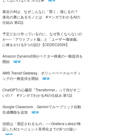
NEW
最近のAIは、なぜこんなに「賢く」感じるの？
進化の裏にあるモノとは #マンガでわかるAIの
仕組み 第2話
予定どおり作っているのに、なぜ良くならないの
か──「アウトプット脳」と「ユーザー価値脳」
に橋をかける3つの設計【CEDEC2026】
Amazon DynamoDBがベクター検索の一般提供を
開始
NEW
AWS Transit Gateway、ポリシーベースルーティ
ングの一般提供を開始
NEW
ChatGPTの心臓部『Transformer』って何がすご
いの？ #マンガでわかるAIの仕組み 第1話
Google Classroom、Geminiでルーブリック自動
生成機能を追加
NEW
信頼は「測定されるもの」──Grafana Labsが検
証したAIエージェント実用化までの6つの疑い
NEW