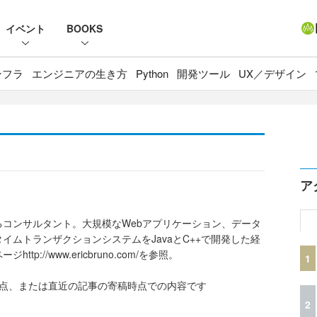
イベント
BOOKS
ンフラ
エンジニアの生き方
Python
開発ツール
UX／デザイン
ア
）
コンサルタント。大規模なWebアプリケーション、データ
イムトランザクションシステムをJavaとC++で開発した経
tp://www.ericbruno.com/を参照。
1
時点、または直近の記事の寄稿時点での内容です
2