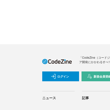
「CodeZine（コ
ア開発にかかわるすべ
ログイン
新規会員登
ニュース
記事