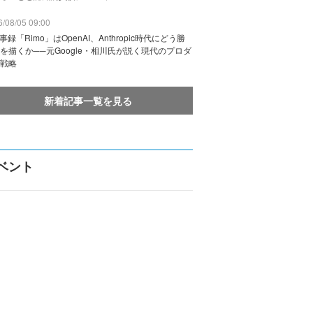
/08/05 09:00
議事録「Rimo」はOpenAI、Anthropic時代にどう勝
を描くか──元Google・相川氏が説く現代のプロダ
戦略
新着記事一覧を見る
ベント