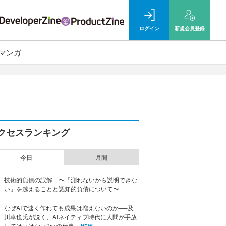
ログイン
新規
会員登録
マンガ
クセスランキング
今日
月間
技術的負債の誤解 〜「測れないから説明できな
い」を越えることと認知的負債について〜
なぜAIで速く作れても成果は増えないのか──及
川卓也氏が説く、AIネイティブ時代に人間が手放
してはいけない2つの仕事