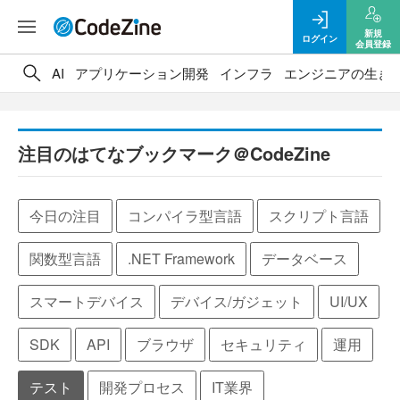
新規
ログイン
会員登録
AI
アプリケーション開発
インフラ
エンジニアの生き
注目のはてなブックマーク＠CodeZine
今日の注目
コンパイラ型言語
スクリプト言語
関数型言語
.NET Framework
データベース
スマートデバイス
デバイス/ガジェット
UI/UX
SDK
API
ブラウザ
セキュリティ
運用
テスト
開発プロセス
IT業界