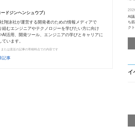
2026
（コードジンヘンシュウブ）
AI
株式会社翔泳社が運営する開発者のための情報メディアで
ち筋
クト
り組むエンジニアやテクノロジーを学びたい方に向け
やAI活用、開発ツール、エンジニアの学びとキャリアに
しています。
、または直近の記事の寄稿時点での内容です
筆記事
イ