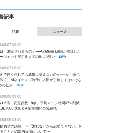
着記事
記事
ニュース
/08/07 09:00
は「測定されるもの」──Grafana Labsが検証した
エージェント実用化までの6つの疑い
NEW
/08/07 08:00
AIで速く作れても成果は増えないのか──及川卓也
説く、AIネイティブ時代に人間が手放してはいけな
つの仕事
NEW
/08/06 09:00
数1.6倍、変更行数1.8倍、平均マージ時間37%削減
ABEMAが進めるAI駆動開発の現在地
/08/06 08:00
的負債の誤解 〜「測れないから説明できない」を
ることと認知的負債について〜