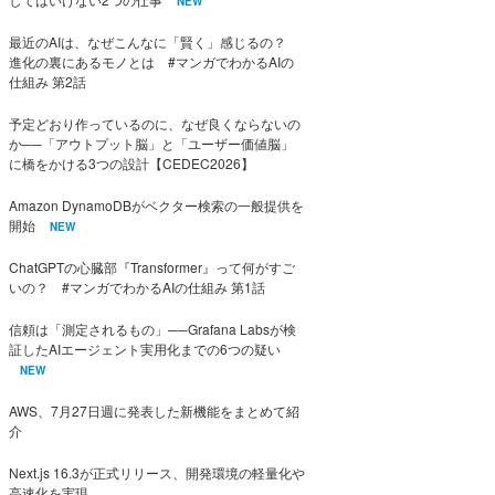
NEW
最近のAIは、なぜこんなに「賢く」感じるの？
進化の裏にあるモノとは #マンガでわかるAIの
仕組み 第2話
予定どおり作っているのに、なぜ良くならないの
か──「アウトプット脳」と「ユーザー価値脳」
に橋をかける3つの設計【CEDEC2026】
Amazon DynamoDBがベクター検索の一般提供を
開始
NEW
ChatGPTの心臓部『Transformer』って何がすご
いの？ #マンガでわかるAIの仕組み 第1話
信頼は「測定されるもの」──Grafana Labsが検
証したAIエージェント実用化までの6つの疑い
NEW
AWS、7月27日週に発表した新機能をまとめて紹
介
Next.js 16.3が正式リリース、開発環境の軽量化や
高速化を実現