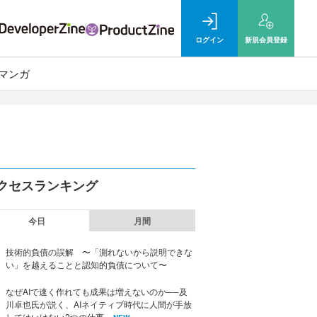
ログイン
新規
会員登録
マンガ
クセスランキング
今日
月間
技術的負債の誤解 〜「測れないから説明できな
い」を越えることと認知的負債について〜
なぜAIで速く作れても成果は増えないのか──及
川卓也氏が説く、AIネイティブ時代に人間が手放
してはいけない2つの仕事