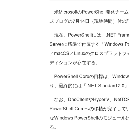
米MicrosoftのPowerShell開発チ
式ブログの7月14日（現地時間）付の
現在、PowerShellには、.NET Fra
Serverに標準で付属する「Windows Po
／macOS／Linuxのクロスプラットフォ
ディションが存在する。
PowerShell Coreの目標は、Win
り、最終的には「.NET Standard
なお、DnsClientやHyper-V、Ne
PowerShell Coreへの移植が完了し
なWindows PowerShellのモジュー
る。