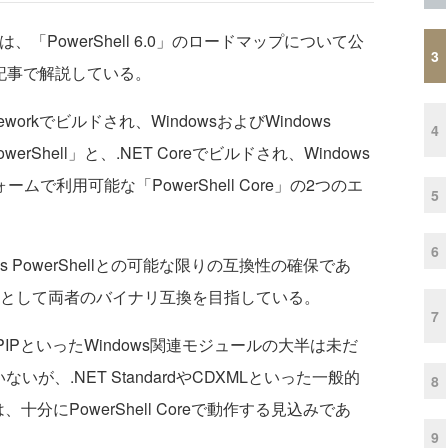
ームは、「PowerShell 6.0」のロードマップについて公
3
記事で解説している。
meworkでビルドされ、WindowsおよびWindows
4
werShell」と、.NET Coreでビルドされ、Windows
ームで利用可能な「PowerShell Core」の2つのエ
5
6
dows PowerShellとの可能な限りの互換性の確保であ
 2.0」として両者のバイナリ互換を目指している。
7
tTCPIPといったWindows関連モジュールの大半は未だ
ていないが、.NET StandardやCDXMLといった一般的
8
ルは、十分にPowerShell Coreで動作する見込みであ
9