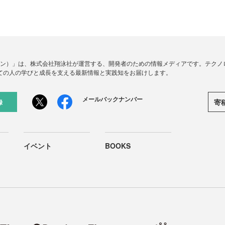
ードジン）」は、株式会社翔泳社が運営する、開発者のための情報メディアです。テク
ての人の学びと成長を支える最新情報と実践知をお届けします。
メールバックナンバー
寄
録
イベント
BOOKS