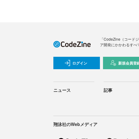
「CodeZine（コ
ア開発にかかわるすべ
ログイン
新規会員登
ニュース
記事
翔泳社のWebメディア