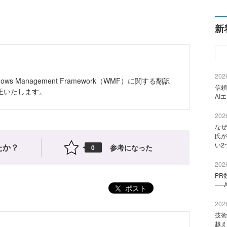
）
新
2026
ndows Management Framework（WMF）に関する翻訳
信頼
正いたします。
AI
2026
なぜ
氏が
い2
たか？
参考になった
0
2026
PR
──
ポスト
2026
技術
越え