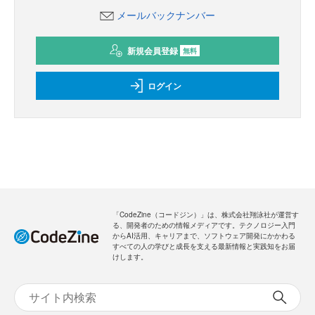
メールバックナンバー
新規会員登録
無料
ログイン
「CodeZine（コードジン）」は、株式会社翔泳社が運営す
る、開発者のための情報メディアです。テクノロジー入門
からAI活用、キャリアまで、ソフトウェア開発にかかわる
すべての人の学びと成長を支える最新情報と実践知をお届
けします。