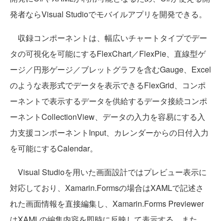
発者ならVisual Studioでモバイルアプリを開発できる。
収録コンポーネントは、幅広いチャートタイプでデー
タの可視化を可能にするFlexChart／FlexPie、直線型ゲ
ージ／円形ゲージ／ブレットグラフを含むGauge、Excel
のような表形式でデータを表示できるFlexGrid、コンポ
ーネントで表示するデータを供給するデータ接続コンポ
ーネントCollectionView、データの入力を容易にする入
力支援コンポーネントInput、カレンダーからの日付入力
を可能にするCalendar。
Visual Studioを用いた画面設計ではプレビュー表示に
対応しており、Xamarin.Formsの場合はXAMLで記述さ
れた画面情報を直接編集し、Xamarin.Forms Previewer
はXAMLの編集内容を即時に反映して表示する。また、