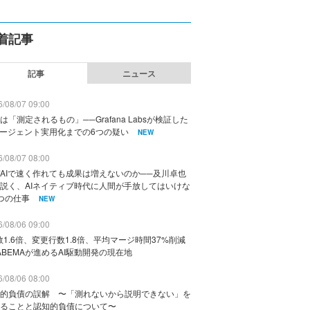
着記事
記事
ニュース
/08/07 09:00
は「測定されるもの」──Grafana Labsが検証した
エージェント実用化までの6つの疑い
NEW
/08/07 08:00
AIで速く作れても成果は増えないのか──及川卓也
説く、AIネイティブ時代に人間が手放してはいけな
つの仕事
NEW
/08/06 09:00
数1.6倍、変更行数1.8倍、平均マージ時間37%削減
ABEMAが進めるAI駆動開発の現在地
/08/06 08:00
的負債の誤解 〜「測れないから説明できない」を
ることと認知的負債について〜