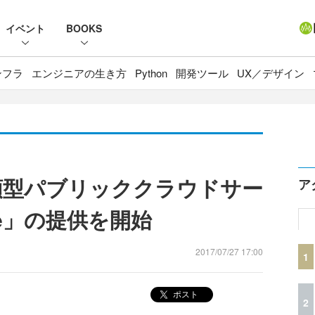
イベント
BOOKS
ンフラ
エンジニアの生き方
Python
開発ツール
UX／デザイン
額型パブリッククラウドサー
ア
age」の提供を開始
2017/07/27 17:00
1
ポスト
2