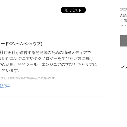
2026
ポスト
AI
ち筋
クト
（コードジンヘンシュウブ）
株式会社翔泳社が運営する開発者のための情報メディアで
り組むエンジニアやテクノロジーを学びたい方に向け
やAI活用、開発ツール、エンジニアの学びとキャリアに
イ
しています。
、または直近の記事の寄稿時点での内容です
筆記事