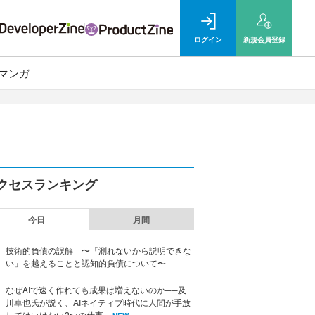
ログイン
新規
会員登録
マンガ
クセスランキング
今日
月間
技術的負債の誤解 〜「測れないから説明できな
い」を越えることと認知的負債について〜
なぜAIで速く作れても成果は増えないのか──及
川卓也氏が説く、AIネイティブ時代に人間が手放
してはいけない2つの仕事