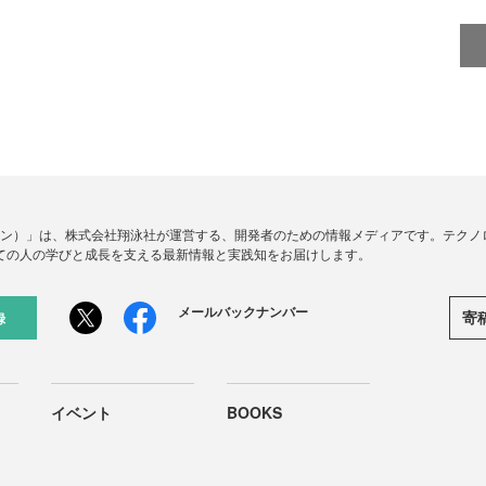
ードジン）」は、株式会社翔泳社が運営する、開発者のための情報メディアです。テク
ての人の学びと成長を支える最新情報と実践知をお届けします。
メールバックナンバー
寄
録
イベント
BOOKS