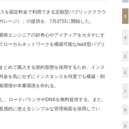
スを固定料金で利用できる定額型パブリッククラウ
3
ウドガレージ）」の提供を、7月27日に開始した。
トは「開発エンジニアの好奇心やアイディアをカタチにす
4
ローカルネットワークを構築可能なIaaS型パブリ
5
まとめて購入する契約形態を採用するため、インス
6
料金を気にせずにインスタンスを何度でも構築・削
発環境や本番環境を作れる。
7
し、ロードバランサやDNSを無料提供する。また、
直感的に使えるシンプルな管理画面を採用してい
8
9