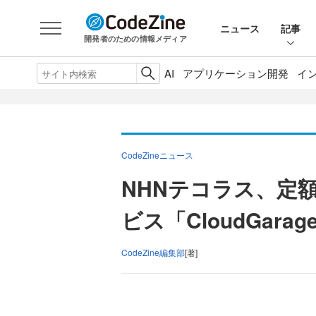
ニュース
記事
開発者のための情報メディア
AI
アプリケーション開発
イ
CodeZineニュース
NHNテコラス、定
ビス「CloudGar
CodeZine編集部
[著]