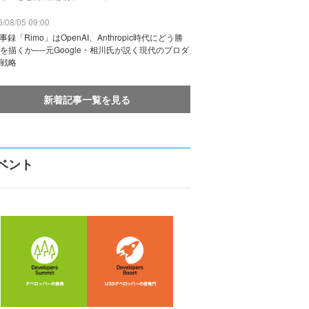
/08/05 09:00
議事録「Rimo」はOpenAI、Anthropic時代にどう勝
を描くか──元Google・相川氏が説く現代のプロダ
戦略
新着記事一覧を見る
ベント