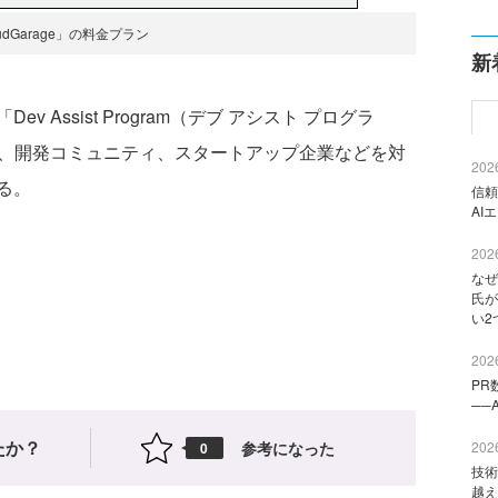
udGarage」の料金プラン
新
Assist Program（デブ アシスト プログラ
者、開発コミュニティ、スタートアップ企業などを対
2026
する。
信頼
AI
2026
なぜ
氏が
い2
2026
PR
──
たか？
参考になった
2026
0
技術
越え