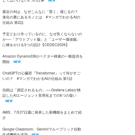
NEW
最近のAIは、なぜこんなに「賢く」感じるの？
進化の裏にあるモノとは #マンガでわかるAIの
仕組み 第2話
予定どおり作っているのに、なぜ良くならないの
か──「アウトプット脳」と「ユーザー価値脳」
に橋をかける3つの設計【CEDEC2026】
Amazon DynamoDBがベクター検索の一般提供を
開始
NEW
ChatGPTの心臓部『Transformer』って何がすご
いの？ #マンガでわかるAIの仕組み 第1話
信頼は「測定されるもの」──Grafana Labsが検
証したAIエージェント実用化までの6つの疑い
NEW
AWS、7月27日週に発表した新機能をまとめて紹
介
Google Classroom、Geminiでルーブリック自動
生成機能を追加
NEW