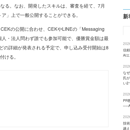
になる。なお、開発したスキルは、審査を経て、7月
ストア」上で一般公開することができる。
新
は、CEKの公開に合わせ、CEKやLINEの「Messaging
。個人・法人問わず誰でも参加可能で、優勝賞金額は最
2026
賞などの詳細が発表される予定で、申し込み受付開始は8
信頼
AI
け付ける。
2026
なぜ
氏が
い2
2026
PR
──
2026
技術
越え