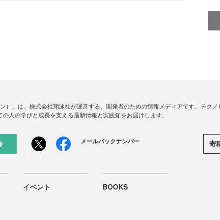
ードジン）」は、株式会社翔泳社が運営する、開発者のための情報メディアです。テク
ての人の学びと成長を支える最新情報と実践知をお届けします。
メールバックナンバー
寄
録
イベント
BOOKS