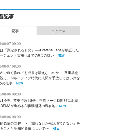
着記事
記事
ニュース
/08/07 09:00
は「測定されるもの」──Grafana Labsが検証した
エージェント実用化までの6つの疑い
NEW
/08/07 08:00
AIで速く作れても成果は増えないのか──及川卓也
説く、AIネイティブ時代に人間が手放してはいけな
つの仕事
NEW
/08/06 09:00
数1.6倍、変更行数1.8倍、平均マージ時間37%削減
ABEMAが進めるAI駆動開発の現在地
NEW
/08/06 08:00
的負債の誤解 〜「測れないから説明できない」を
ることと認知的負債について〜
NEW