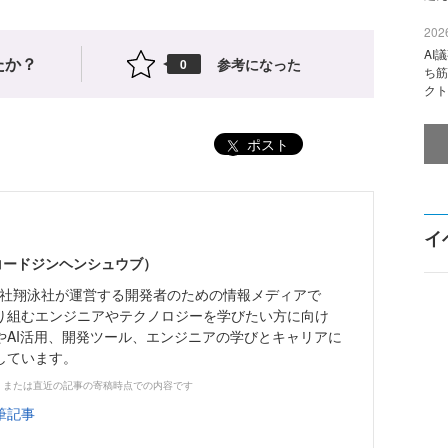
2026
AI
たか？
参考になった
0
ち筋
クト
ポスト
イ
（コードジンヘンシュウブ）
株式会社翔泳社が運営する開発者のための情報メディアで
り組むエンジニアやテクノロジーを学びたい方に向け
やAI活用、開発ツール、エンジニアの学びとキャリアに
しています。
、または直近の記事の寄稿時点での内容です
筆記事