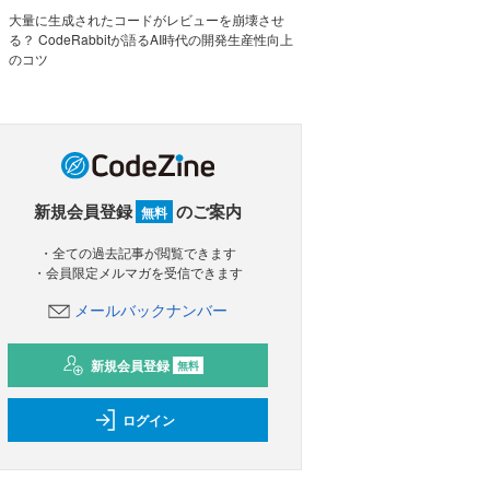
大量に生成されたコードがレビューを崩壊させ
る？ CodeRabbitが語るAI時代の開発生産性向上
のコツ
新規会員登録
のご案内
無料
・全ての過去記事が閲覧できます
・会員限定メルマガを受信できます
メールバックナンバー
新規会員登録
無料
ログイン