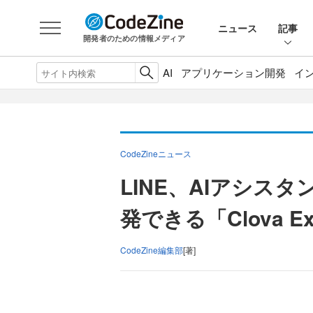
ニュース
記事
開発者のための情報メディア
AI
アプリケーション開発
イ
CodeZineニュース
LINE、AIアシスタ
発できる「Clova Ex
CodeZine編集部
[著]