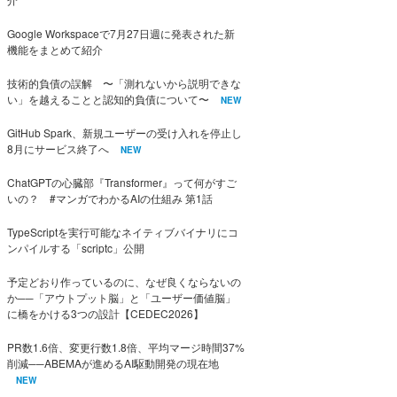
Google Workspaceで7月27日週に発表された新
機能をまとめて紹介
技術的負債の誤解 〜「測れないから説明できな
い」を越えることと認知的負債について〜
NEW
GitHub Spark、新規ユーザーの受け入れを停止し
8月にサービス終了へ
NEW
ChatGPTの心臓部『Transformer』って何がすご
いの？ #マンガでわかるAIの仕組み 第1話
TypeScriptを実行可能なネイティブバイナリにコ
ンパイルする「scriptc」公開
予定どおり作っているのに、なぜ良くならないの
か──「アウトプット脳」と「ユーザー価値脳」
に橋をかける3つの設計【CEDEC2026】
PR数1.6倍、変更行数1.8倍、平均マージ時間37%
削減──ABEMAが進めるAI駆動開発の現在地
NEW