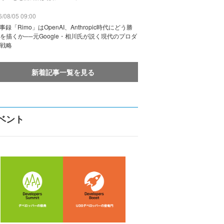
/08/05 09:00
議事録「Rimo」はOpenAI、Anthropic時代にどう勝
を描くか──元Google・相川氏が説く現代のプロダ
戦略
新着記事一覧を見る
ベント