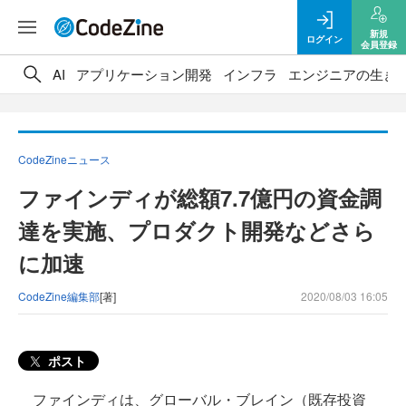
新規
ログイン
会員登録
AI
アプリケーション開発
インフラ
エンジニアの生き
CodeZineニュース
ファインディが総額7.7億円の資金調
達を実施、プロダクト開発などさら
に加速
CodeZine編集部
[著]
2020/08/03 16:05
ポスト
ファインディは、グローバル・ブレイン（既存投資