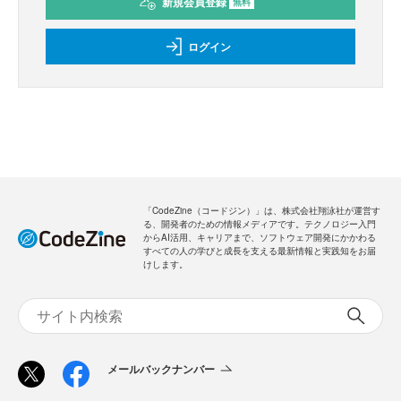
新規会員登録
無料
ログイン
「CodeZine（コードジン）」は、株式会社翔泳社が運営す
る、開発者のための情報メディアです。テクノロジー入門
からAI活用、キャリアまで、ソフトウェア開発にかかわる
すべての人の学びと成長を支える最新情報と実践知をお届
けします。
メールバックナンバー