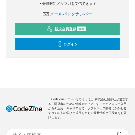
・会員限定メルマガを受信できます
メールバックナンバー
新規会員登録
無料
ログイン
「CodeZine（コードジン）」は、株式会社翔泳社が運営す
る、開発者のための情報メディアです。テクノロジー入門
からAI活用、キャリアまで、ソフトウェア開発にかかわる
すべての人の学びと成長を支える最新情報と実践知をお届
けします。