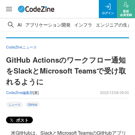
新規
ログイン
会員登録
AI
アプリケーション開発
インフラ
エンジニアの生き
CodeZineニュース
GitHub Actionsのワークフロー通知
をSlackとMicrosoft Teamsで受け取
れるように
CodeZine編集部
[著]
2022/12/08 09:00
ニュース
GitHub
ポスト
米GitHubは、SlackとMicrosoft TeamsのGitHubアプリ