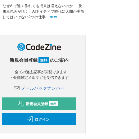
なぜAIで速く作れても成果は増えないのか──及
川卓也氏が説く、AIネイティブ時代に人間が手放
してはいけない2つの仕事
NEW
新規会員登録
のご案内
無料
・全ての過去記事が閲覧できます
・会員限定メルマガを受信できます
メールバックナンバー
新規会員登録
無料
ログイン