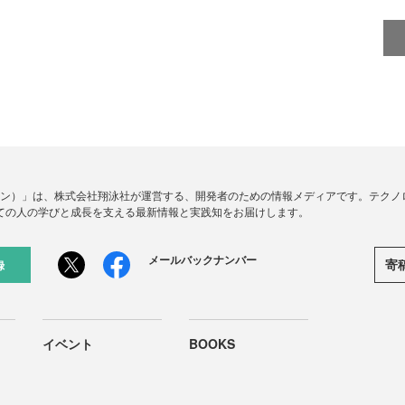
ードジン）」は、株式会社翔泳社が運営する、開発者のための情報メディアです。テク
ての人の学びと成長を支える最新情報と実践知をお届けします。
メールバックナンバー
寄
録
イベント
BOOKS