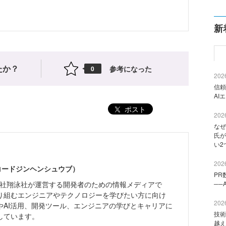
新
たか？
参考になった
0
2026
信頼
AI
ポスト
2026
なぜ
氏が
い2
2026
（コードジンヘンシュウブ）
PR
株式会社翔泳社が運営する開発者のための情報メディアで
──
り組むエンジニアやテクノロジーを学びたい方に向け
2026
やAI活用、開発ツール、エンジニアの学びとキャリアに
技術
しています。
越え