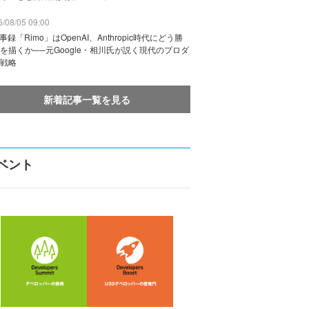
/08/05 09:00
議事録「Rimo」はOpenAI、Anthropic時代にどう勝
を描くか──元Google・相川氏が説く現代のプロダ
戦略
新着記事一覧を見る
ベント