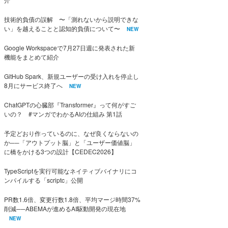
技術的負債の誤解 〜「測れないから説明できな
い」を越えることと認知的負債について〜
NEW
Google Workspaceで7月27日週に発表された新
機能をまとめて紹介
GitHub Spark、新規ユーザーの受け入れを停止し
8月にサービス終了へ
NEW
ChatGPTの心臓部『Transformer』って何がすご
いの？ #マンガでわかるAIの仕組み 第1話
予定どおり作っているのに、なぜ良くならないの
か──「アウトプット脳」と「ユーザー価値脳」
に橋をかける3つの設計【CEDEC2026】
TypeScriptを実行可能なネイティブバイナリにコ
ンパイルする「scriptc」公開
PR数1.6倍、変更行数1.8倍、平均マージ時間37%
削減──ABEMAが進めるAI駆動開発の現在地
NEW