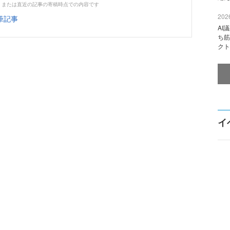
、または直近の記事の寄稿時点での内容です
2026
筆記事
AI
ち筋
クト
イ