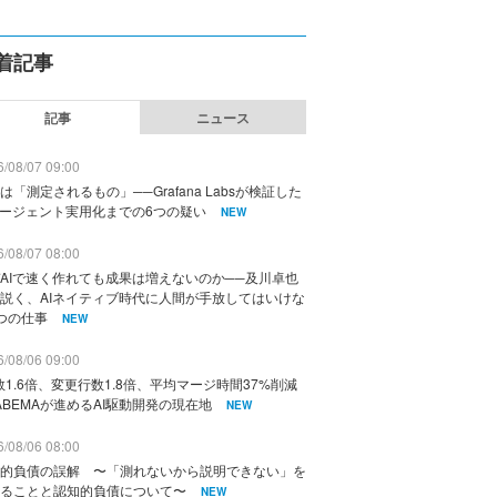
着記事
記事
ニュース
/08/07 09:00
は「測定されるもの」──Grafana Labsが検証した
エージェント実用化までの6つの疑い
NEW
/08/07 08:00
AIで速く作れても成果は増えないのか──及川卓也
説く、AIネイティブ時代に人間が手放してはいけな
つの仕事
NEW
/08/06 09:00
数1.6倍、変更行数1.8倍、平均マージ時間37%削減
ABEMAが進めるAI駆動開発の現在地
NEW
/08/06 08:00
的負債の誤解 〜「測れないから説明できない」を
ることと認知的負債について〜
NEW