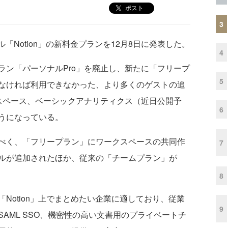
ポスト
3
ル「Notion」の新料金プランを12月8日に発表した。
4
ン「パーソナルPro」を廃止し、新たに「フリープ
5
なければ利用できなかった、より多くのゲストの追
スペース、ベーシックアナリティクス（近日公開予
6
うになっている。
べく、「フリープラン」にワークスペースの共同作
7
ルが追加されたほか、従来の「チームプラン」が
8
otion」上でまとめたい企業に適しており、従業
9
AML SSO、機密性の高い文書用のプライベートチ