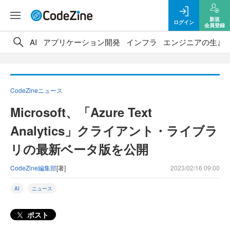
新規
ログイン
会員登録
AI
アプリケーション開発
インフラ
エンジニアの生き
CodeZineニュース
Microsoft、「Azure Text
Analytics」クライアント・ライブラ
リの最新ベータ版を公開
CodeZine編集部
[著]
2023/02/16 09:00
AI
ニュース
ポスト