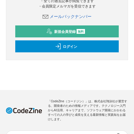
・全ての過去記事が閲覧できます
・会員限定メルマガを受信できます
メールバックナンバー
新規会員登録
無料
ログイン
「CodeZine（コードジン）」は、株式会社翔泳社が運営す
る、開発者のための情報メディアです。テクノロジー入門
からAI活用、キャリアまで、ソフトウェア開発にかかわる
すべての人の学びと成長を支える最新情報と実践知をお届
けします。