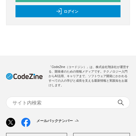
ログイン
「CodeZine（コードジン）」は、株式会社翔泳社が運営す
る、開発者のための情報メディアです。テクノロジー入門
からAI活用、キャリアまで、ソフトウェア開発にかかわる
すべての人の学びと成長を支える最新情報と実践知をお届
けします。
メールバックナンバー