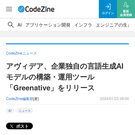
新規
ログイン
会員登録
AI
アプリケーション開発
インフラ
エンジニアの生き
CodeZineニュース
アヴィデア、企業独自の言語生成AI
モデルの構築・運用ツール
「Greenative」をリリース
CodeZine編集部
[著]
2024/01/23 09:00
AI
ニュース
ポスト