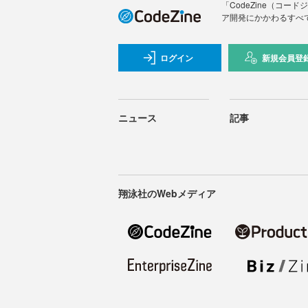
「CodeZine（コ
ア開発にかかわるすべ
ログイン
新規会員登
ニュース
記事
翔泳社のWebメディア