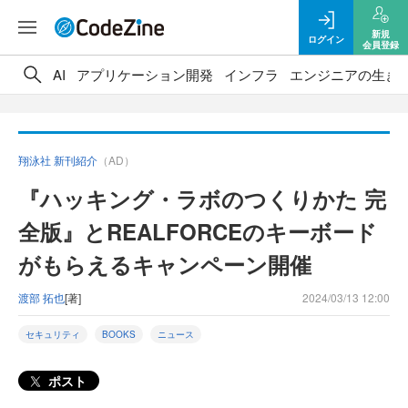
新規
ログイン
会員登録
AI
アプリケーション開発
インフラ
エンジニアの生き
翔泳社 新刊紹介
（AD）
『ハッキング・ラボのつくりかた 完
全版』とREALFORCEのキーボード
がもらえるキャンペーン開催
渡部 拓也
[著]
2024/03/13 12:00
セキュリティ
BOOKS
ニュース
ポスト