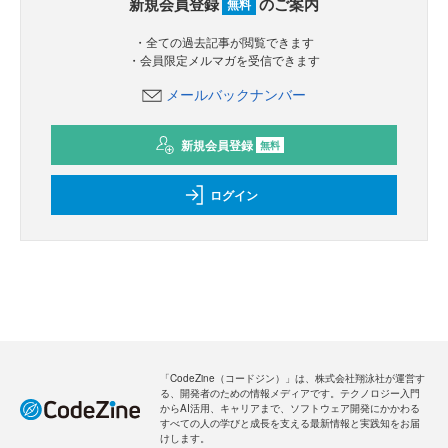
新規会員登録
のご案内
無料
・全ての過去記事が閲覧できます
・会員限定メルマガを受信できます
メールバックナンバー
新規会員登録
無料
ログイン
「CodeZine（コードジン）」は、株式会社翔泳社が運営す
る、開発者のための情報メディアです。テクノロジー入門
からAI活用、キャリアまで、ソフトウェア開発にかかわる
すべての人の学びと成長を支える最新情報と実践知をお届
けします。