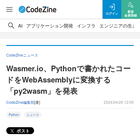
新規
ログイン
会員登録
AI
アプリケーション開発
インフラ
エンジニアの生き
CodeZineニュース
Wasmer.io、Pythonで書かれたコー
ドをWebAssemblyに変換する
「py2wasm」を発表
CodeZine編集部
[著]
2024/04/26 12:00
Python
ニュース
ポスト