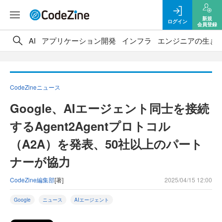
新規
ログイン
会員登録
AI
アプリケーション開発
インフラ
エンジニアの生き
CodeZineニュース
Google、AIエージェント同士を接続
するAgent2Agentプロトコル
（A2A）を発表、50社以上のパート
ナーが協力
CodeZine編集部
[著]
2025/04/15 12:00
Google
ニュース
AIエージェント