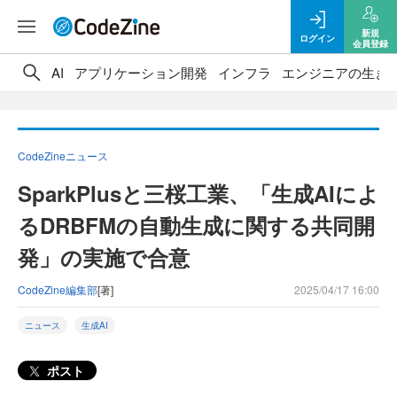
新規
ログイン
会員登録
AI
アプリケーション開発
インフラ
エンジニアの生き
CodeZineニュース
SparkPlusと三桜工業、「生成AIによ
るDRBFMの自動生成に関する共同開
発」の実施で合意
CodeZine編集部
[著]
2025/04/17 16:00
ニュース
生成AI
ポスト