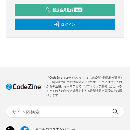
新規会員登録
無料
ログイン
「CodeZine（コードジン）」は、株式会社翔泳社が運営す
る、開発者のための情報メディアです。テクノロジー入門
からAI活用、キャリアまで、ソフトウェア開発にかかわる
すべての人の学びと成長を支える最新情報と実践知をお届
けします。
メールバックナンバー