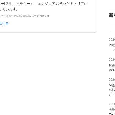
やAI活用、開発ツール、エンジニアの学びとキャリアに
しています。
新
、または直近の記事の寄稿時点での内容です
筆記事
2026
PR
──
2026
技術
越え
2026
AI
ち筋
クト
2026
大量
Co