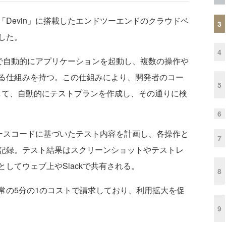
）、「Devin」に搭載したエンドツーエンドのクラウドベ
3
した。
4
ンで自動的にアプリケーションを起動し、複数の操作や
る仕組みを持つ。この仕組みにより、開発者のコー
5
して、自動的にテストプランを作成し、その通りに検
6
ソースコードに基づいたテスト内容を計画し、各操作と
7
記録。テスト結果はスクリーンショットやテストレ
してウェブ上やSlackで共有される。
8
の5分の1のコストで請求しており、利用拡大を促
9