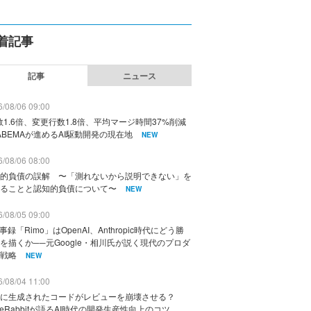
着記事
記事
ニュース
/08/06 09:00
数1.6倍、変更行数1.8倍、平均マージ時間37%削減
ABEMAが進めるAI駆動開発の現在地
NEW
/08/06 08:00
的負債の誤解 〜「測れないから説明できない」を
ることと認知的負債について〜
NEW
/08/05 09:00
議事録「Rimo」はOpenAI、Anthropic時代にどう勝
を描くか──元Google・相川氏が説く現代のプロダ
戦略
NEW
/08/04 11:00
に生成されたコードがレビューを崩壊させる？
deRabbitが語るAI時代の開発生産性向上のコツ