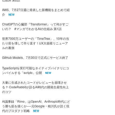
AWS、7月27日週に発表した新機能をまとめて紹
介
NEW
ChatGPTの心臓部『Transformer』って何がすご
いの？ #マンガでわかるAIの仕組み 第1話
世界7000万ユーザーの「TimeTree」、10年の当
たり前を壊して作り直す！UX大規模リニューア
ルの裏側
GitHub Models、7月30日で正式にサービス終了
TypeScriptを実行可能なネイティブバイナリにコ
ンパイルする「scriptc」公開
NEW
大量に生成されたコードがレビューを崩壊させ
る？ CodeRabbitが語るAI時代の開発生産性向上
のコツ
AI議事録「Rimo」はOpenAI、Anthropic時代にど
う勝ち筋を描くか──元Google・相川氏が説く現
代のプロダクト戦略
NEW