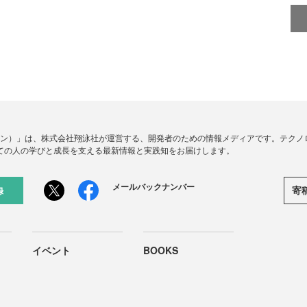
ードジン）」は、株式会社翔泳社が運営する、開発者のための情報メディアです。テク
ての人の学びと成長を支える最新情報と実践知をお届けします。
メールバックナンバー
寄
録
イベント
BOOKS