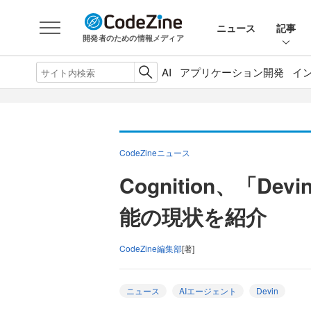
ニュース
記事
開発者のための情報メディア
AI
アプリケーション開発
イ
CodeZineニュース
Cognition、「
能の現状を紹介
CodeZine編集部
[著]
ニュース
AIエージェント
Devin