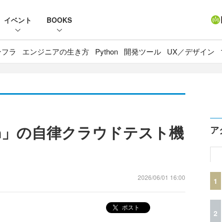
イベント
BOOKS
ンフラ
エンジニアの生き方
Python
開発ツール
UX／デザイン
Devin」の自律クラウドテスト機
ア
2026/06/01 16:00
1
ポスト
2