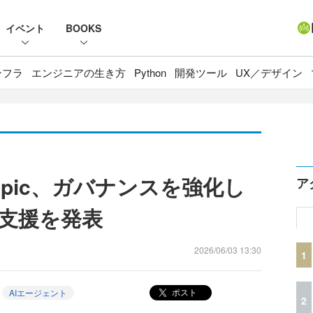
イベント
BOOKS
ンフラ
エンジニアの生き方
Python
開発ツール
UX／デザイン
thropic、ガバナンスを強化し
ア
用支援を発表
2026/06/03 13:30
1
ポスト
AIエージェント
2