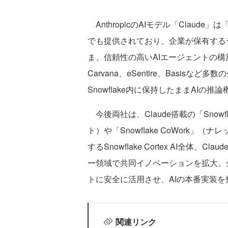
AnthropicのAIモデル「Claude」は「Sn
でも提供されており、企業が保有する
ま、信頼性の高いAIエージェントの構築を可
Carvana、eSentire、Basis
Snowflake内に保持したままAIの
今後両社は、Claude搭載の「Snow
ト）や「Snowflake CoWork
するSnowflake Cortex AI全体、C
ー領域で共同イノベーションを拡大。
トに安全に活用させ、AIの本番実装
関連リンク