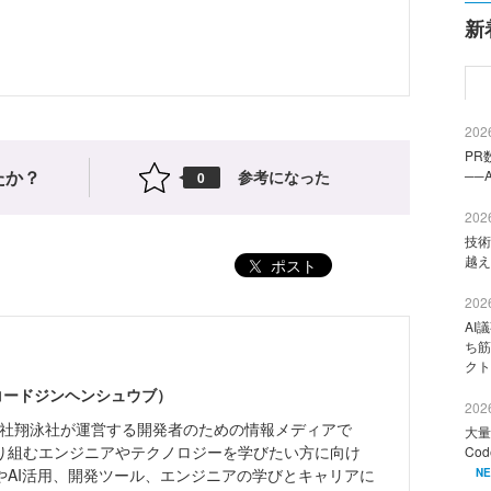
新
2026
PR
たか？
参考になった
──
0
2026
技術
越え
ポスト
2026
AI
ち筋
クト
（コードジンヘンシュウブ）
2026
株式会社翔泳社が運営する開発者のための情報メディアで
大量
り組むエンジニアやテクノロジーを学びたい方に向け
Co
やAI活用、開発ツール、エンジニアの学びとキャリアに
N