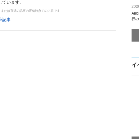
しています。
2026
、または直近の記事の寄稿時点での内容です
Ai
行の
筆記事
イ