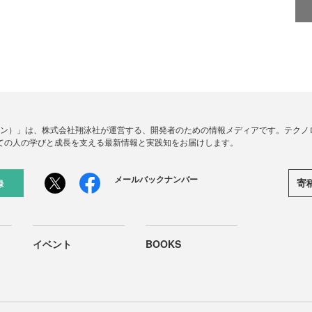
ードジン）」は、株式会社翔泳社が運営する、開発者のための情報メディアです。テク
ての人の学びと成長を支える最新情報と実践知をお届けします。
メールバックナンバー
寄
録
イベント
BOOKS