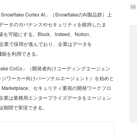
10
owflake Cortex AI」（SnowflakeのAI製品群）上
データのガバナンスやセキュリティを維持したま
能にする。Block、Indeed、Notion、
など多数の企業で採用が進んでおり、企業はデータを
推論機能を利用できる。
flake CoCo」（開発者向けコーディングエージェン
」（ナレッジワーカー向けパーソナルエージェント）を始めと
laude Marketplace、セキュリティ重視の開発ワークフロ
企業は業務用エンタープライズデータをエージェン
を短期間で実現できる。