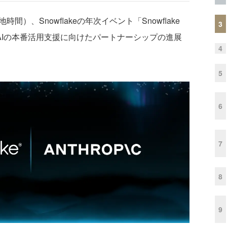
（現地時間）、Snowflakeの年次イベント「Snowflake
3
イズAIの本番活用支援に向けたパートナーシップの進展
4
5
6
7
8
9