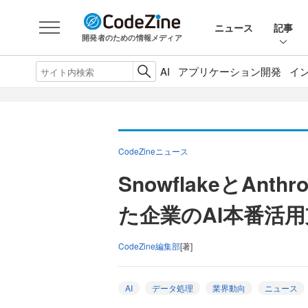
ニュース
記事
開発者のための情報メディア
AI
アプリケーション開発
イ
CodeZineニュース
SnowflakeとAn
た企業のAI本番活
CodeZine編集部
[著]
AI
データ処理
業界動向
ニュース