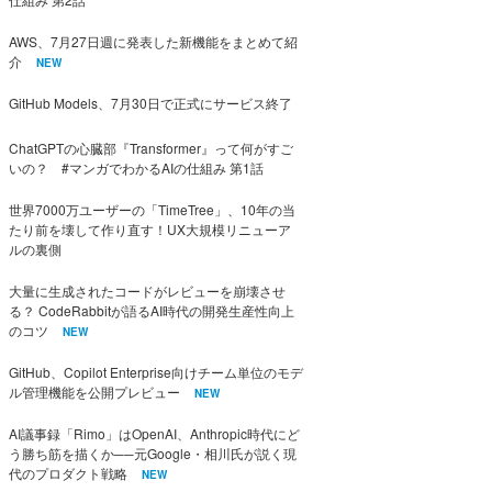
AWS、7月27日週に発表した新機能をまとめて紹
介
NEW
GitHub Models、7月30日で正式にサービス終了
ChatGPTの心臓部『Transformer』って何がすご
いの？ #マンガでわかるAIの仕組み 第1話
世界7000万ユーザーの「TimeTree」、10年の当
たり前を壊して作り直す！UX大規模リニューア
ルの裏側
大量に生成されたコードがレビューを崩壊させ
る？ CodeRabbitが語るAI時代の開発生産性向上
のコツ
NEW
GitHub、Copilot Enterprise向けチーム単位のモデ
ル管理機能を公開プレビュー
NEW
AI議事録「Rimo」はOpenAI、Anthropic時代にど
う勝ち筋を描くか──元Google・相川氏が説く現
代のプロダクト戦略
NEW