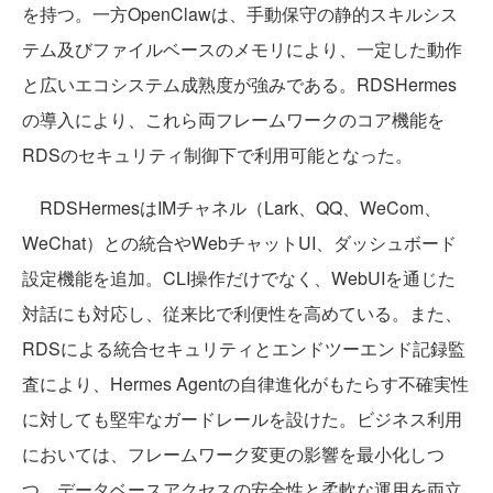
を持つ。一方OpenClawは、手動保守の静的スキルシス
テム及びファイルベースのメモリにより、一定した動作
と広いエコシステム成熟度が強みである。RDSHermes
の導入により、これら両フレームワークのコア機能を
RDSのセキュリティ制御下で利用可能となった。
RDSHermesはIMチャネル（Lark、QQ、WeCom、
WeChat）との統合やWebチャットUI、ダッシュボード
設定機能を追加。CLI操作だけでなく、WebUIを通じた
対話にも対応し、従来比で利便性を高めている。また、
RDSによる統合セキュリティとエンドツーエンド記録監
査により、Hermes Agentの自律進化がもたらす不確実性
に対しても堅牢なガードレールを設けた。ビジネス利用
においては、フレームワーク変更の影響を最小化しつ
つ、データベースアクセスの安全性と柔軟な運用を両立