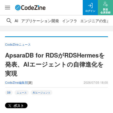
新規
ログイン
会員登録
AI
アプリケーション開発
インフラ
エンジニアの生き
CodeZineニュース
ApsaraDB for RDSがRDSHermesを
発表、AIエージェントの自律進化を
実現
CodeZine編集部
[著]
2026/07/05 18:00
DB
ニュース
AIエージェント
ポスト